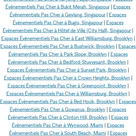
Événementiels Pas Cher à Bukit Merah, Singapour
|
Espaces
Événementiels Pas Cher à Geylang, Singapour
|
Espaces
Événementiels Pas Cher à Bugis, Singapour
|
Espaces
Événementiels Pas Cher à Hôtel de Ville (City Hall), Singapour
|
Espaces Événementiels Pas Cher à East Williamsburg, Brooklyn
|
Espaces Événementiels Pas Cher à Bushwick, Brooklyn
|
Espaces
Événementiels Pas Cher à Park Slope, Brooklyn
|
Espaces
Événementiels Pas Cher à Bedford-Stuyvesant, Brooklyn
|
Espaces Événementiels Pas Cher à Sunset Park, Brooklyn
|
Espaces Événementiels Pas Cher à Crown Heights, Brooklyn
|
Espaces Événementiels Pas Cher à Greenpoint, Brooklyn
|
Espaces Événementiels Pas Cher à Williamsburg, Brooklyn
|
Espaces Événementiels Pas Cher à Red Hook, Brooklyn
|
Espaces
Événementiels Pas Cher à Gowanus, Brooklyn
|
Espaces
Événementiels Pas Cher à Clinton Hill, Brooklyn
|
Espaces
Événementiels Pas Cher à Wynwood, Miami
|
Espaces
Événementiels Pas Cher à South Beach, Miami
|
Espaces