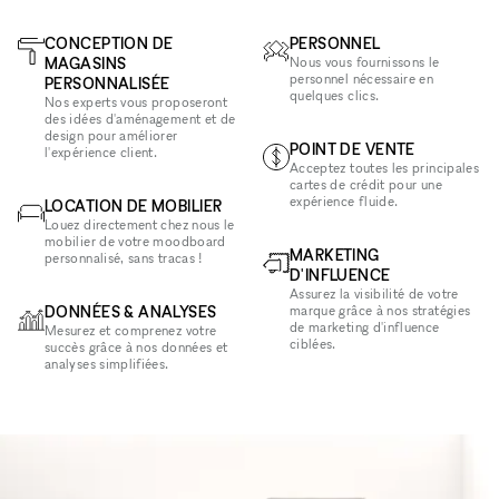
CONCEPTION DE
PERSONNEL
MAGASINS
Nous vous fournissons le
personnel nécessaire en
PERSONNALISÉE
quelques clics.
Nos experts vous proposeront
des idées d'aménagement et de
design pour améliorer
POINT DE VENTE
l'expérience client.
Acceptez toutes les principales
cartes de crédit pour une
expérience fluide.
LOCATION DE MOBILIER
Louez directement chez nous le
mobilier de votre moodboard
MARKETING
personnalisé, sans tracas !
D'INFLUENCE
Assurez la visibilité de votre
DONNÉES & ANALYSES
marque grâce à nos stratégies
de marketing d'influence
Mesurez et comprenez votre
ciblées.
succès grâce à nos données et
analyses simplifiées.