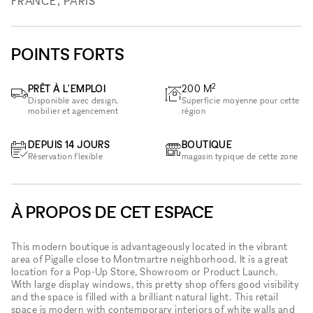
FRANCE, PARIS
POINTS FORTS
2
PRÊT À L'EMPLOI
200
M
Disponible avec design,
Superficie moyenne pour cette
mobilier et agencement
région
DEPUIS 14 JOURS
BOUTIQUE
Réservation flexible
magasin typique de cette zone
À PROPOS DE CET ESPACE
This modern boutique is advantageously located in the vibrant
area of Pigalle close to Montmartre neighborhood. It is a great
location for a Pop-Up Store, Showroom or Product Launch.
With large display windows, this pretty shop offers good visibility
and the space is filled with a brilliant natural light. This retail
space is modern with contemporary interiors of white walls and