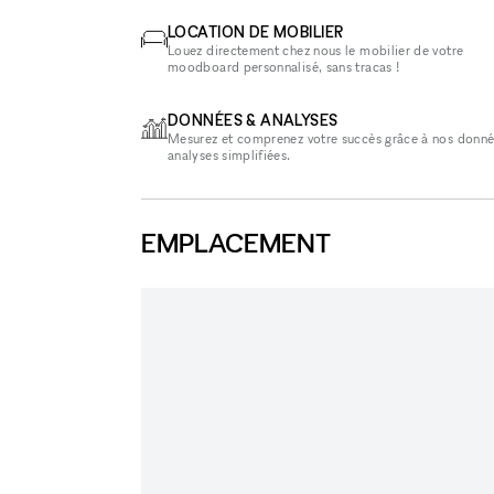
LOCATION DE MOBILIER
Louez directement chez nous le mobilier de votre
moodboard personnalisé, sans tracas !
DONNÉES & ANALYSES
Mesurez et comprenez votre succès grâce à nos donné
analyses simplifiées.
EMPLACEMENT