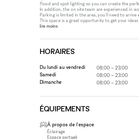
flood and spot lighting so you can create the per
In addition, the on site team are experienced in wo
Parking is limited in the area, you'll need to arrive
This space is a great opportunity to get your idea
lire moins
HORAIRES
Du lundi au vendredi
08:00
–
23:00
Samedi
08:00
–
23:00
Dimanche
08:00
–
23:00
ÉQUIPEMENTS
À propos de l'espace
Éclairage
Espace partagé