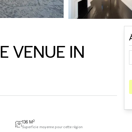
 VENUE IN
2
136
M
Superficie moyenne pour cette région