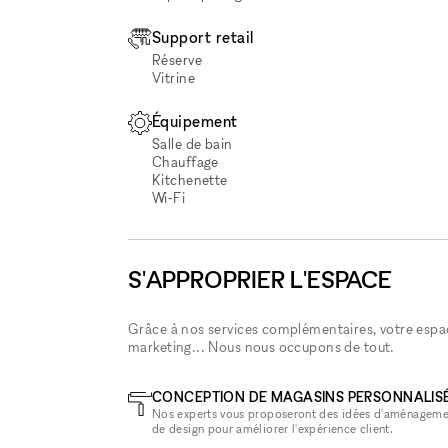
Support retail
Réserve
Vitrine
Équipement
Salle de bain
Chauffage
Kitchenette
Wi‑Fi
S'APPROPRIER L'ESPACE
Grâce à nos services complémentaires, votre espace
marketing... Nous nous occupons de tout.
CONCEPTION DE MAGASINS PERSONNALIS
Nos experts vous proposeront des idées d'aménageme
de design pour améliorer l'expérience client.