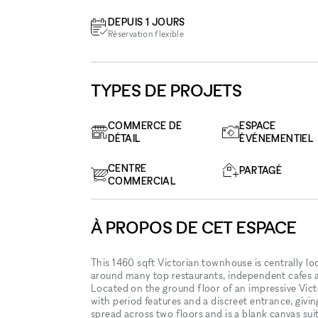
DEPUIS 1 JOURS
Réservation flexible
TYPES DE PROJETS
COMMERCE DE
ESPACE
DÉTAIL
ÉVÉNEMENTIEL
CENTRE
PARTAGÉ
COMMERCIAL
À PROPOS DE CET ESPACE
This 1460 sqft Victorian townhouse is centrally loc
around many top restaurants, independent cafes 
Located on the ground floor of an impressive Vict
with period features and a discreet entrance, giving
spread across two floors and is a blank canvas suitab