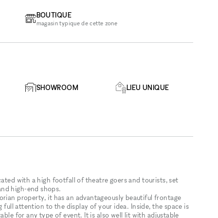
BOUTIQUE
magasin typique de cette zone
SHOWROOM
LIEU UNIQUE
ated with a high footfall of theatre goers and tourists, set
and high-end shops.
orian property, it has an advantageously beautiful frontage
 full attention to the display of your idea. Inside, the space is
le for any type of event. It is also well lit with adjustable