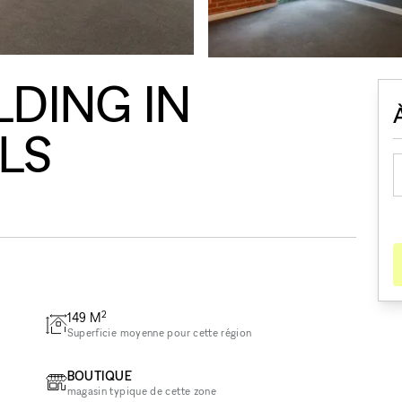
LDING IN
LS
2
149
M
Superficie moyenne pour cette région
BOUTIQUE
magasin typique de cette zone