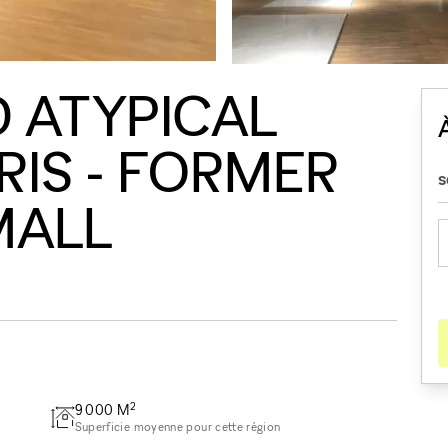
 ATYPICAL
RIS - FORMER
MALL
2
9 000
M
Superficie moyenne pour cette région