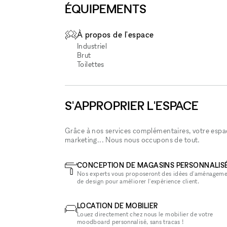
ÉQUIPEMENTS
À propos de l'espace
Industriel
Brut
Toilettes
S'APPROPRIER L'ESPACE
Grâce à nos services complémentaires, votre espace
marketing... Nous nous occupons de tout.
CONCEPTION DE MAGASINS PERSONNALIS
Nos experts vous proposeront des idées d'aménageme
de design pour améliorer l'expérience client.
LOCATION DE MOBILIER
Louez directement chez nous le mobilier de votre
moodboard personnalisé, sans tracas !