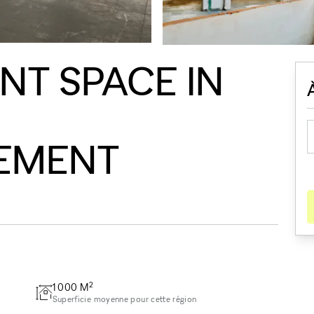
NT SPACE IN
EMENT
2
1 000
M
Superficie moyenne pour cette région