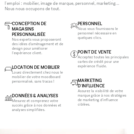
l'emploi : mobilier, image de marque, personnel, marketing...
Nous nous occupons de tout.
CONCEPTION DE
PERSONNEL
MAGASINS
Nous vous fournissons le
personnel nécessaire en
PERSONNALISÉE
quelques clics.
Nos experts vous proposeront
des idées d'aménagement et de
design pour améliorer
POINT DE VENTE
l'expérience client.
Acceptez toutes les principales
cartes de crédit pour une
expérience fluide.
LOCATION DE MOBILIER
Louez directement chez nous le
mobilier de votre moodboard
MARKETING
personnalisé, sans tracas !
D'INFLUENCE
Assurez la visibilité de votre
DONNÉES & ANALYSES
marque grâce à nos stratégies
de marketing d'influence
Mesurez et comprenez votre
ciblées.
succès grâce à nos données et
analyses simplifiées.