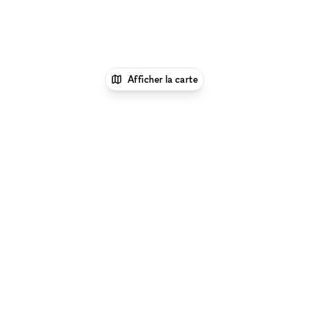
Afficher la carte
xNomad
Louer un bureau
Location Espace
Bureau Flexible à Londres
Location Espace Bureau
Flexible à West End, Londres
Location Espace
Bureau Flexible à Oxford Street, Londres
Parcourir par type d'espace à Oxford Street, Londres
:
Location Galeries d'Art à Oxford Street, Londres
|
Location Salles De Conférence à Oxford Street,