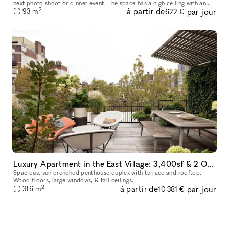
next photo shoot or dinner event. The space has a high ceiling with an
2
à partir de
par jour
open modern kitchen - with a large fridge, and your dre
93
m
622 €
Luxury Apartment in the East Village: 3,400sf & 2 Outdoor Spaces
Spacious, sun drenched penthouse duplex with terrace and rooftop.
Wood floors, large windows, & tall ceilings.
2
à partir de
par jour
316
m
10 381 €