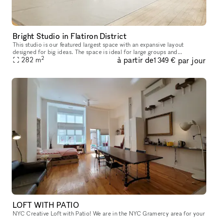
Bright Studio in Flatiron District
This studio is our featured largest space with an expansive layout
designed for big ideas. The space is ideal for large groups and
2
à partir de
par jour
282
m
production rehearsals. The studio includes access to a grand piano
1 349 €
LOFT WITH PATIO
NYC Creative Loft with Patio! We are in the NYC Gramercy area for your