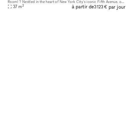
Room! ? Nestled in the heart of New York City's iconic Fifth Avenue, our
2
à partir de
par jour
conference room is a gem that stands out from the crowd.
37
m
3 123 €