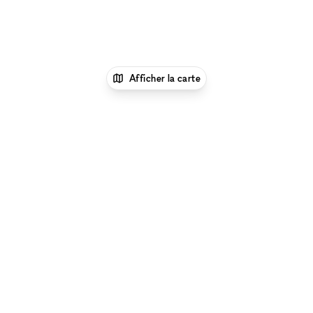
Afficher la carte
1
xNomad
Louer un espace
événementiel
Location Espaces Événementiels à
New York
Location Espaces Événementiels à Upper
East Side, New York
Location Espaces
Événementiels à 5th Avenue, New York
Parcourir par type d'espace à 5th Avenue, New York
:
Location Galeries d'Art à 5th Avenue, New York
|