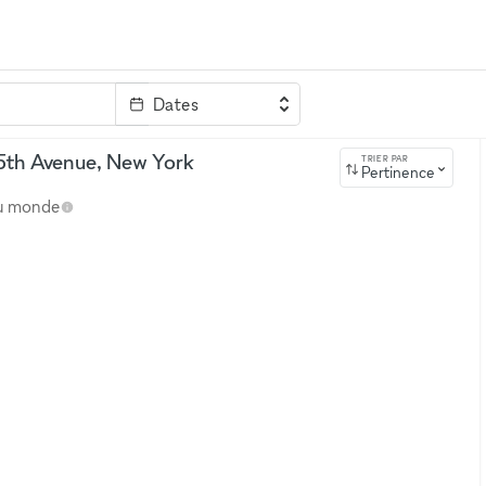
Dates
clé
5th Avenue, New York
TRIER PAR
Pertinence
au monde