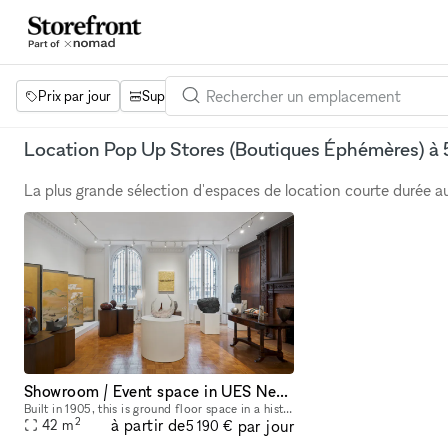
Prix par jour
Superficie
Projets
Équipements
Mot 
Location Pop Up Stores (Boutiques Éphémères) à 
La plus grande sélection d'espaces de location courte durée 
Showroom / Event space in UES New York City
Built in 1905, this is ground floor space in a historic landmark designed by Warren and Wetmore in Neo-Georgian style. Keeping design elements from its original the space offers an elegant and luxury
2
à partir de
par jour
42
m
5 190 €