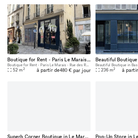
Boutique for Rent - Paris Le Marais - Rue des Rosiers
Beautiful Boutique
Boutique for Rent - Paris Le Marais - Rue des Rosiers Prime Location - Long-Term Lease or Short-Term Lease of 6 months minimum (12 months would be better) Total Size: 52 sqm Ground Floor: 52 sqm T
2
2
à partir de
à parti
par jour
52
m
236
m
480 €
Superb Corner Boutique in Le Marais