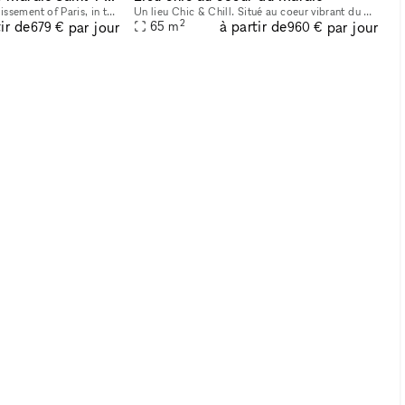
Located in the 4th arrondissement of Paris, in the world famous area of Le Marais, this space is ideal for a Pop-Up Store. Around 60 sqm, this commercial unit is a white box. White walls and ceiling
Un lieu Chic & Chill. Situé au coeur vibrant du Marais, avec un intérieur signé Laura Gonzalez, ce lieu cosy est propice à la détente. Vous trouverez dans l'esprit new-yorkais, un large bar, un pati
2
ir de
à partir de
par jour
par jour
65
m
679 €
960 €