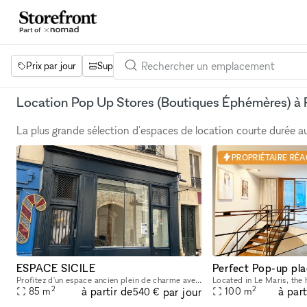
Prix par jour
Superficie
Projets
Équipements
Mot 
Location Pop Up Stores (Boutiques Éphémères) à R
La plus grande sélection d'espaces de location courte durée 
PROPRIÉTAIRE RÉA
ESPACE SICILE
Profitez d'un espace ancien plein de charme avec une belle hauteur sous plafond. Idéalement situé vous pouvez y accueillir votre clientèle sans problème. Il y a un espace stockage ainsi qu'un espace
2
2
à partir de
à part
par jour
85
m
100
m
540 €