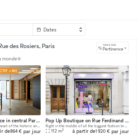
Dates
clé
ue des Rosiers, Paris
TRIER PAR
Pertinence
au monde
CTIF < 4H
Perfect Pop-up place in central Paris, Le Marais
Pop Up Boutique on Rue Ferdinand Duval
Located in Le Maris, the heart of the historic and commercial center, this location is ideal for showrooms and other types of events. The space is spread over two levels. On the ground floor, a 30m2
Right in the middle of all the biggest fashion brands in the famous retail area Le Marais​,​ you find yourself in this spectacular retail space that is one of the few pop-up spaces in the popular are
2
ir de
à partir de
par jour
par jour
112
m
864 €
1 920 €