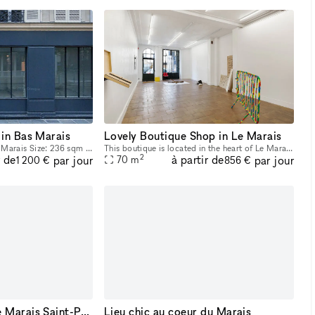
 in Bas Marais
Lovely Boutique Shop in Le Marais
Beautiful Boutique in Bas Marais Size: 236 sqm GroundFloor: 200 sqm Basement: 36 sqm Frontage: 8m
This boutique is located in the heart of Le Marais, near the famous streets of Francs-Bourgeois and Turenne. This space is ideal for a Pop-Up Store, a Product Launch or an Arts Exhibition. This plac
2
r de
à partir de
par jour
par jour
70
m
1 200 €
856 €
Pop-Up Store in Le Marais Saint-Paul
Lieu chic au coeur du Marais