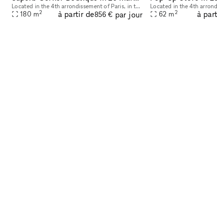
Located in the 4th arrondissement of Paris, in the heart of Le Marais, near Saint-Paul. This store is ideal for a Pop-Up Store or Product Launch. The environment is upscale with brands such as Maje,
2
2
à partir de
à part
par jour
180
m
62
m
856 €