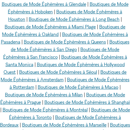
Boutiques de Mode Éphémères à Glendale
|
Boutiques de Mode
Éphémères à Hoboken
|
Boutiques de Mode Éphémères à
Houston
|
Boutiques de Mode Éphémères à Long Beach
|
Boutiques de Mode Éphémères à Miami Plage
|
Boutiques de
Mode Éphémères à Oakland
|
Boutiques de Mode Éphémères à
Pasadena
|
Boutiques de Mode Éphémères à Queens
|
Boutiques
de Mode Éphémères à San Diego
|
Boutiques de Mode
Éphémères à San Francisco
|
Boutiques de Mode Éphémères à
Santa Monica
|
Boutiques de Mode Éphémères à Hollywood
Ouest
|
Boutiques de Mode Éphémères à Séoul
|
Boutiques de
Mode Éphémères à Amsterdam
|
Boutiques de Mode Éphémères
à Rotterdam
|
Boutiques de Mode Éphémères à Macao
|
Boutiques de Mode Éphémères à Milan
|
Boutiques de Mode
Éphémères à Prague
|
Boutiques de Mode Éphémères à Shanghaï
|
Boutiques de Mode Éphémères à Montréal
|
Boutiques de Mode
Éphémères à Toronto
|
Boutiques de Mode Éphémères à
Bordeaux
|
Boutiques de Mode Éphémères à Marseille
|
Boutiques