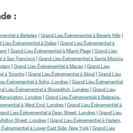
de :
mentiel à Berkeley
|
Grand Lieu Événementiel à Beverly Hills
|
 Lieu Événementiel à Dallas
|
Grand Lieu Événementiel à
iami
|
Grand Lieu Événementiel à Miami Plage
|
Grand Lieu
l à San Francisco
|
Grand Lieu Événementiel à Santa Monica
erdam
|
Grand Lieu Événementiel à Macao
|
Grand Lieu
el à Toronto
|
Grand Lieu Événementiel à Séoul
|
Grand Lieu
ieu Événementiel à Soho, Londres
|
Grand Lieu Événementiel
nd Lieu Événementiel à Shoreditch, Londres
|
Grand Lieu
 Kensington, Londres
|
Grand Lieu Événementiel à Belgravia,
nementiel à West End, Londres
|
Grand Lieu Événementiel à
rand Lieu Événementiel à Dean Street, Londres
|
Grand Lieu
Molton Street, Londres
|
Grand Lieu Événementiel à Harlem,
 Événementiel à Lower East Side, New York
|
Grand Lieu