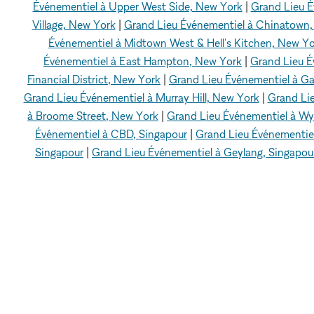
Événementiel à Upper West Side, New York
|
Grand Lieu É
Village, New York
|
Grand Lieu Événementiel à Chinatown
Événementiel à Midtown West & Hell's Kitchen, New Yo
Événementiel à East Hampton, New York
|
Grand Lieu É
Financial District, New York
|
Grand Lieu Événementiel à Ga
Grand Lieu Événementiel à Murray Hill, New York
|
Grand Lie
à Broome Street, New York
|
Grand Lieu Événementiel à W
Événementiel à CBD, Singapour
|
Grand Lieu Événementiel
Singapour
|
Grand Lieu Événementiel à Geylang, Singapou
xNomad
Espaces événementiels en Location à loue