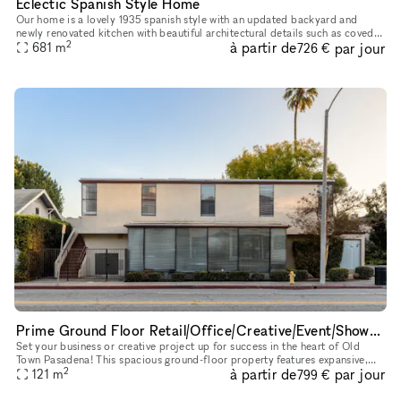
Eclectic Spanish Style Home
Our home is a lovely 1935 spanish style with an updated backyard and
newly renovated kitchen with beautiful architectural details such as coved
2
à partir de
par jour
ceilings, original windows and arched doorways througho
681
m
726 €
Prime Ground Floor Retail/Office/Creative/Event/Showroom Space in Old Town Pasadena
Set your business or creative project up for success in the heart of Old
Town Pasadena! This spacious ground-floor property features expansive,
2
à partir de
par jour
street-facing windows that fill the space with natural
121
m
799 €