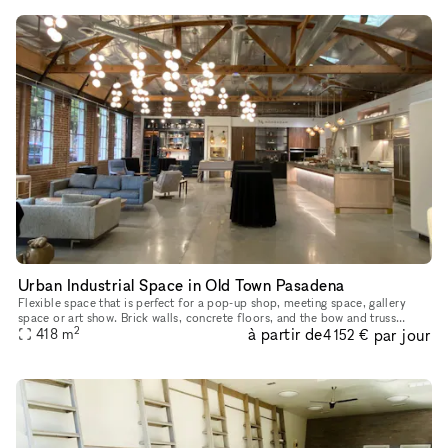
Urban Industrial Space in Old Town Pasadena
Flexible space that is perfect for a pop-up shop, meeting space, gallery
space or art show. Brick walls, concrete floors, and the bow and truss
2
à partir de
par jour
architecture give this unique space character, and sk
418
m
4 152 €