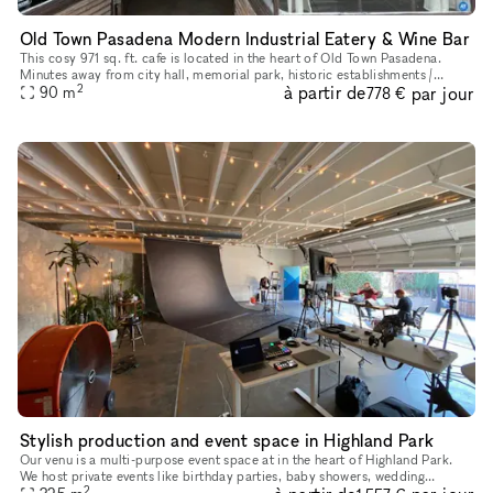
Old Town Pasadena Modern Industrial Eatery & Wine Bar
This cosy 971 sq. ft. cafe is located in the heart of Old Town Pasadena.
Minutes away from city hall, memorial park, historic establishments /
2
à partir de
par jour
monuments, Colorado blvd attractions. 1 block away from
90
m
778 €
Stylish production and event space in Highland Park
Our venu is a multi-purpose event space at in the heart of Highland Park.
We host private events like birthday parties, baby showers, wedding
2
receptions and welcome parties, as well as photo shoots,