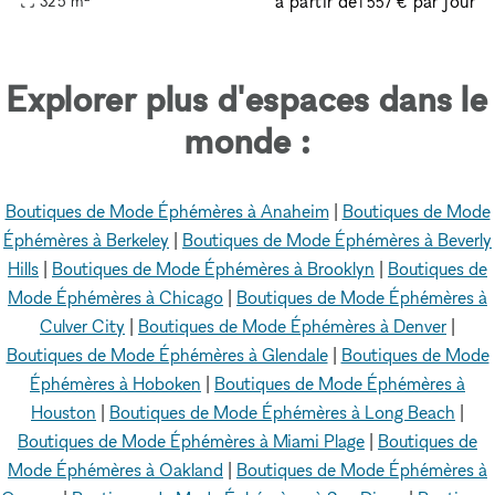
à partir de
par jour
325
m
1 557 €
Explorer plus d'espaces dans le
monde :
Boutiques de Mode Éphémères à Anaheim
|
Boutiques de Mode
Éphémères à Berkeley
|
Boutiques de Mode Éphémères à Beverly
Hills
|
Boutiques de Mode Éphémères à Brooklyn
|
Boutiques de
Mode Éphémères à Chicago
|
Boutiques de Mode Éphémères à
Culver City
|
Boutiques de Mode Éphémères à Denver
|
Boutiques de Mode Éphémères à Glendale
|
Boutiques de Mode
Éphémères à Hoboken
|
Boutiques de Mode Éphémères à
Houston
|
Boutiques de Mode Éphémères à Long Beach
|
Boutiques de Mode Éphémères à Miami Plage
|
Boutiques de
Mode Éphémères à Oakland
|
Boutiques de Mode Éphémères à