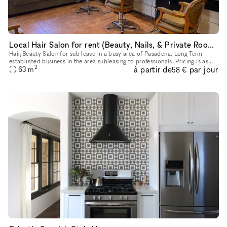
Local Hair Salon for rent (Beauty, Nails, & Private Rooms)
Hair/Beauty Salon for sub lease in a busy area of Pasadena. Long Term
established business in the area subleasing to professionals. Pricing is as
2
à partir de
par jour
follows: Two Hair Salon Chairs for $400/week (+ store
63
m
58 €