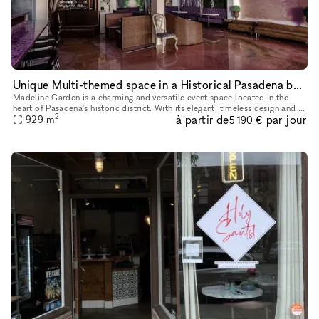
Unique Multi-themed space in a Historical Pasadena building
Madeline Garden is a charming and versatile event space located in the
heart of Pasadena's historic district. With its elegant, timeless design and a
2
à partir de
par jour
mix of indoor and outdoor settings, it offers the
929
m
5 190 €