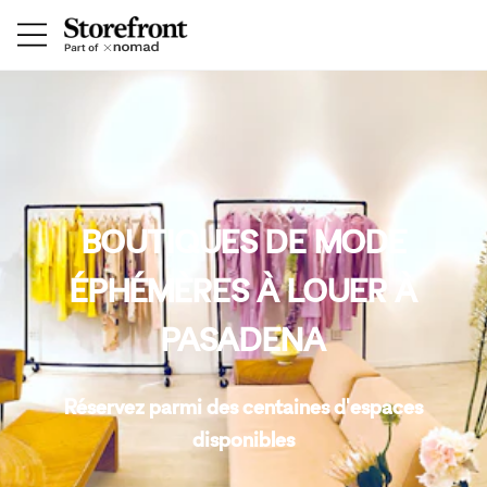
BOUTIQUES DE MODE
ÉPHÉMÈRES À LOUER À
PASADENA
Réservez parmi des centaines d'espaces
disponibles