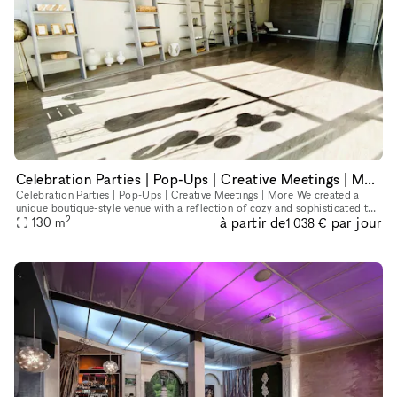
Celebration Parties | Pop-Ups | Creative Meetings | More
Celebration Parties | Pop-Ups | Creative Meetings | More We created a
unique boutique-style venue with a reflection of cozy and sophisticated to
2
à partir de
par jour
130
m
give a feel of a home. With its calming subdued col
1 038 €