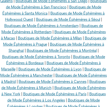
Queens
|
Boutiques de Mode Éphémères à San Diego
|
Boutiques
de Mode Éphémères à San Francisco
|
Boutiques de Mode
Éphémères à Santa Monica
|
Boutiques de Mode Éphémères à
Hollywood Ouest
|
Boutiques de Mode Éphémères à Séoul
|
Boutiques de Mode Éphémères à Amsterdam
|
Boutiques de
Mode Éphémères à Rotterdam
|
Boutiques de Mode Éphémères
à Macao
|
Boutiques de Mode Éphémères à Milan
|
Boutiques de
Mode Éphémères à Prague
|
Boutiques de Mode Éphémères à
Shanghaï
|
Boutiques de Mode Éphémères à Montréal
|
Boutiques de Mode Éphémères à Toronto
|
Boutiques de Mode
Éphémères à Bordeaux
|
Boutiques de Mode Éphémères à
Marseille
|
Boutiques de Mode Éphémères à Lyon
|
Boutiques de
Mode Éphémères à Manchester
|
Boutiques de Mode Éphémères
à Madrid
|
Boutiques de Mode Éphémères à Cannes
|
Boutiques
de Mode Éphémères à Munich
|
Boutiques de Mode Éphémères
à New York
|
Boutiques de Mode Éphémères à Paris
|
Boutiques
de Mode Éphémères à Los Angeles
|
Boutiques de Mode
Éphémères à Londres
|
Boutiques de Mode Éphémères à