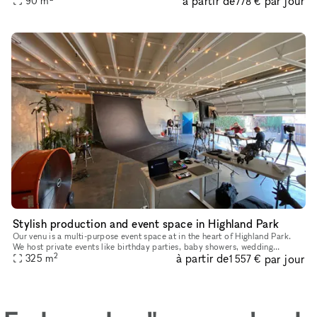
à partir de
par jour
90
m
778 €
Stylish production and event space in Highland Park
Our venu is a multi-purpose event space at in the heart of Highland Park.
We host private events like birthday parties, baby showers, wedding
2
à partir de
par jour
receptions and welcome parties, as well as photo shoots,
325
m
1 557 €