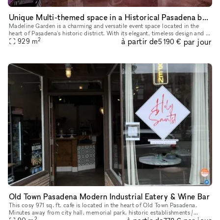
Unique Multi-themed space in a Historical Pasadena building
Madeline Garden is a charming and versatile event space located in the
heart of Pasadena's historic district. With its elegant, timeless design and a
2
à partir de
par jour
mix of indoor and outdoor settings, it offers the
929
m
5 190 €
Old Town Pasadena Modern Industrial Eatery & Wine Bar
This cosy 971 sq. ft. cafe is located in the heart of Old Town Pasadena.
Minutes away from city hall, memorial park, historic establishments /
2
monuments, Colorado blvd attractions. 1 block away from