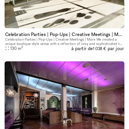
Celebration Parties | Pop-Ups | Creative Meetings | More
Celebration Parties | Pop-Ups | Creative Meetings | More We created a
unique boutique-style venue with a reflection of cozy and sophisticated to
2
à partir de
par jour
130
m
give a feel of a home. With its calming subdued col
1 038 €