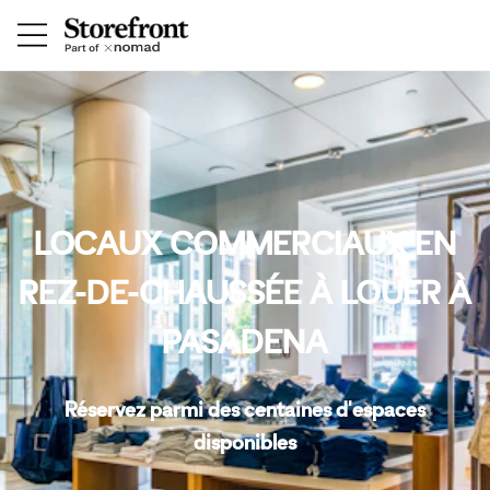
LOCAUX COMMERCIAUX EN
REZ-DE-CHAUSSÉE À LOUER À
PASADENA
Réservez parmi des centaines d'espaces
disponibles