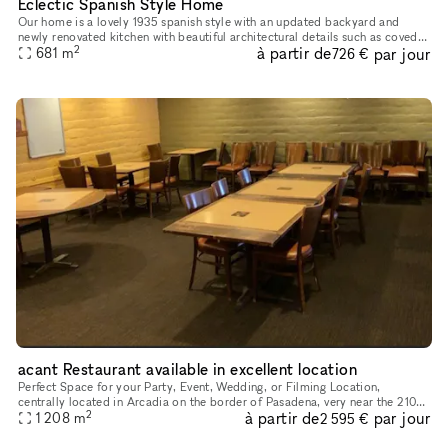
Eclectic Spanish Style Home
Our home is a lovely 1935 spanish style with an updated backyard and
newly renovated kitchen with beautiful architectural details such as coved
2
à partir de
par jour
ceilings, original windows and arched doorways througho
681
m
726 €
acant Restaurant available in excellent location
Perfect Space for your Party, Event, Wedding, or Filming Location,
centrally located in Arcadia on the border of Pasadena, very near the 210
2
à partir de
par jour
1 208
Freeway. Restaurant has three separate sections, all th
m
2 595 €