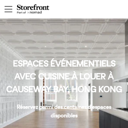
ESPACES ÉVÉNEMENTIELS
AVEC CUISINE À LOUER À
CAUSEWAY BAY, HONG KONG
Réservez parmi des centaines d'espaces
disponibles