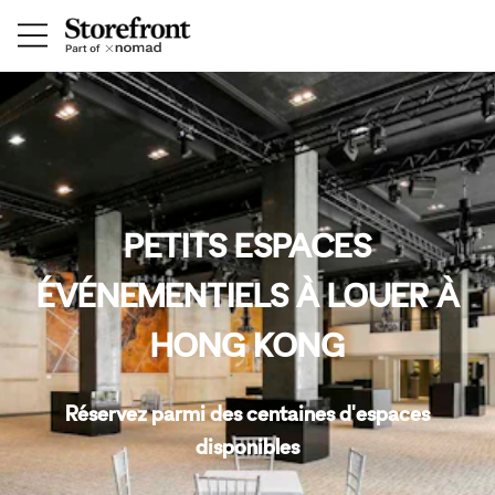
PETITS ESPACES
ÉVÉNEMENTIELS À LOUER À
HONG KONG
Réservez parmi des centaines d'espaces
disponibles