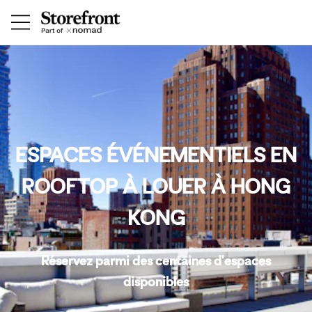
ESPACES ÉVÉNEMENTIELS EN
ROOFTOP À LOUER À HONG
KONG
Réservez parmi des centaines d'espaces
disponibles