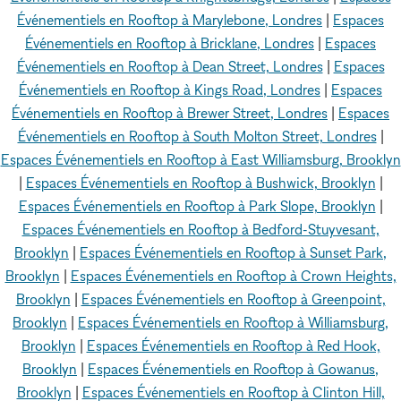
Événementiels en Rooftop à Marylebone, Londres
|
Espaces
Événementiels en Rooftop à Bricklane, Londres
|
Espaces
Événementiels en Rooftop à Dean Street, Londres
|
Espaces
Événementiels en Rooftop à Kings Road, Londres
|
Espaces
Événementiels en Rooftop à Brewer Street, Londres
|
Espaces
Événementiels en Rooftop à South Molton Street, Londres
|
Espaces Événementiels en Rooftop à East Williamsburg, Brooklyn
|
Espaces Événementiels en Rooftop à Bushwick, Brooklyn
|
Espaces Événementiels en Rooftop à Park Slope, Brooklyn
|
Espaces Événementiels en Rooftop à Bedford-Stuyvesant,
Brooklyn
|
Espaces Événementiels en Rooftop à Sunset Park,
Brooklyn
|
Espaces Événementiels en Rooftop à Crown Heights,
Brooklyn
|
Espaces Événementiels en Rooftop à Greenpoint,
Brooklyn
|
Espaces Événementiels en Rooftop à Williamsburg,
Brooklyn
|
Espaces Événementiels en Rooftop à Red Hook,
Brooklyn
|
Espaces Événementiels en Rooftop à Gowanus,
Brooklyn
|
Espaces Événementiels en Rooftop à Clinton Hill,