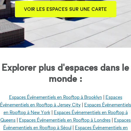
VOIR LES ESPACES SUR UNE CARTE
Explorer plus d'espaces dans le
monde :
Espaces Événementiels en Rooftop à Brooklyn
|
Espaces
Événementiels en Rooftop à Jersey City
|
Espaces Événementiels
en Rooftop à New York
|
Espaces Événementiels en Rooftop à
Queens
|
Espaces Événementiels en Rooftop à Londres
|
Espaces
Événementiels en Rooftop à Séoul
|
Espaces Événementiels en