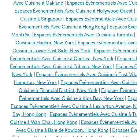
Avec Cuisine à Oakland
|
Espaces Événementiels Avec Cui
Espaces Événementiels Avec Cuisine à Hollywood Ouest
|
Cuisine à Singapour
|
Espaces Événementiels Avec Cui
Événementiels Avec Cuisine à Hong Kong
|
Espaces Évén
Montréal
|
Espaces Événementiels Avec Cuisine à Toronto
|
Cuisine à Harlem, New York
|
Espaces Événementiels Avec
Cuisine à Lower East Side, New York
|
Espaces Événementie
Événementiels Avec Cuisine à Chelsea, New York
|
Espaces É
Événementiels Avec Cuisine à Tribeca, New York
|
Espaces É
New York
|
Espaces Événementiels Avec Cuisine à East Vill
Hampton, New York
|
Espaces Événementiels Avec Cuisin
Cuisine à Financial District, New York
|
Espaces Événemen
Événementiels Avec Cuisine à Kips Bay, New York
|
Espa
Espaces Événementiels Avec Cuisine à Lexington Avenue, 
Bay, Hong Kong
|
Espaces Événementiels Avec Cuisine à Ts
Cuisine à Wan Chai, Hong Kong
|
Espaces Événementiels Av
Avec Cuisine à Baie de Kowloon, Hong Kong
|
Espaces Év