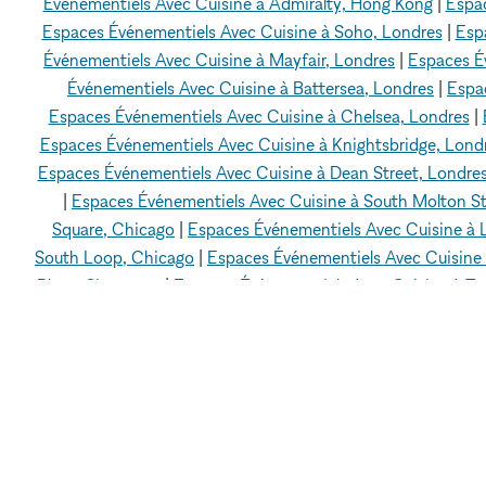
Événementiels Avec Cuisine à Admiralty, Hong Kong
|
Espac
Espaces Événementiels Avec Cuisine à Soho, Londres
|
Esp
Événementiels Avec Cuisine à Mayfair, Londres
|
Espaces É
Événementiels Avec Cuisine à Battersea, Londres
|
Espa
Espaces Événementiels Avec Cuisine à Chelsea, Londres
|
Espaces Événementiels Avec Cuisine à Knightsbridge, Lond
Espaces Événementiels Avec Cuisine à Dean Street, Londre
|
Espaces Événementiels Avec Cuisine à South Molton St
Square, Chicago
|
Espaces Événementiels Avec Cuisine à 
South Loop, Chicago
|
Espaces Événementiels Avec Cuisine 
Place, Singapour
|
Espaces Événementiels Avec Cuisine à Ta
à Geylang, Singapour
|
Espaces Événementiels Avec Cuisine 
Cuisine à Paris 16 - 75016
|
Espaces Événementiels Avec C
Cuisine à Venice Beach, Los Angeles
|
Espaces Événementiel
Événementiels Avec Cuisine à Quartier chinois, Los Angel
Angeles
|
Espaces Événementiels Avec Cuisine à Hollywoo