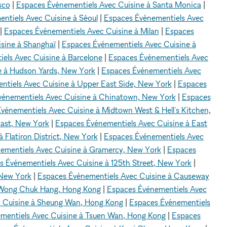
sco
|
Espaces Événementiels Avec Cuisine à Santa Monica
|
ntiels Avec Cuisine à Séoul
|
Espaces Événementiels Avec
|
Espaces Événementiels Avec Cuisine à Milan
|
Espaces
sine à Shanghaï
|
Espaces Événementiels Avec Cuisine à
els Avec Cuisine à Barcelone
|
Espaces Événementiels Avec
e à Hudson Yards, New York
|
Espaces Événementiels Avec
ntiels Avec Cuisine à Upper East Side, New York
|
Espaces
vénementiels Avec Cuisine à Chinatown, New York
|
Espaces
vénementiels Avec Cuisine à Midtown West & Hell's Kitchen,
East, New York
|
Espaces Événementiels Avec Cuisine à East
 Flatiron District, New York
|
Espaces Événementiels Avec
ementiels Avec Cuisine à Gramercy, New York
|
Espaces
s Événementiels Avec Cuisine à 125th Street, New York
|
 New York
|
Espaces Événementiels Avec Cuisine à Causeway
 Wong Chuk Hang, Hong Kong
|
Espaces Événementiels Avec
c Cuisine à Sheung Wan, Hong Kong
|
Espaces Événementiels
mentiels Avec Cuisine à Tsuen Wan, Hong Kong
|
Espaces