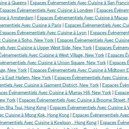
sine à Queens
|
Espaces Événementiels Avec Cuisine à San Franci
Espaces Événementiels Avec Cuisine à Londres
|
Espaces Événeme
sine à Amsterdam
|
Espaces Événementiels Avec Cuisine à Macao
ementiels Avec Cuisine à Paris
|
Espaces Événementiels Avec Cui
Espaces Événementiels Avec Cuisine à Lyon
|
Espaces Événementi
 Cuisine à Soho, New York
|
Espaces Événementiels Avec Cuisin
ls Avec Cuisine à Upper West Side, New York
|
Espaces Événeme
vénementiels Avec Cuisine à West Village, New York
|
Espaces É
vénementiels Avec Cuisine à Union Square, New York
|
Espaces É
age, New York
|
Espaces Événementiels Avec Cuisine à Midtown 
e à East Harlem, New York
|
Espaces Événementiels Avec Cuisine à
tiels Avec Cuisine à Garment District, New York
|
Espaces Évén
ces Événementiels Avec Cuisine à Murray Hill, New York
|
Espace
New York
|
Espaces Événementiels Avec Cuisine à Broome Street,
im Sha Tsui, Hong Kong
|
Espaces Événementiels Avec Cuisine à
ec Cuisine à Mong Kok, Hong Kong
|
Espaces Événementiels Ave
énementiels Avec Cuisine à Kowloon , Hong Kong
|
Espaces Événe