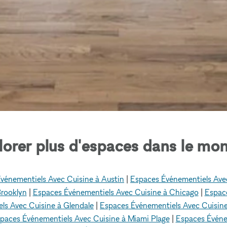
lorer plus d'espaces dans le mon
vénementiels Avec Cuisine à Austin
|
Espaces Événementiels Avec
Brooklyn
|
Espaces Événementiels Avec Cuisine à Chicago
|
Espace
ls Avec Cuisine à Glendale
|
Espaces Événementiels Avec Cuisine
paces Événementiels Avec Cuisine à Miami Plage
|
Espaces Événe