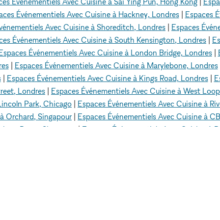
es Événementiels Avec Cuisine à Sai Ying Pun, Hong Kong
|
Espa
aces Événementiels Avec Cuisine à Hackney, Londres
|
Espaces Év
vénementiels Avec Cuisine à Shoreditch, Londres
|
Espaces Événe
ces Événementiels Avec Cuisine à South Kensington, Londres
|
Es
Espaces Événementiels Avec Cuisine à London Bridge, Londres
|
res
|
Espaces Événementiels Avec Cuisine à Marylebone, Londres
s
|
Espaces Événementiels Avec Cuisine à Kings Road, Londres
|
E
reet, Londres
|
Espaces Événementiels Avec Cuisine à West Loop
Lincoln Park, Chicago
|
Espaces Événementiels Avec Cuisine à Riv
à Orchard, Singapour
|
Espaces Événementiels Avec Cuisine à CB
njong Pagar, Singapour
|
Espaces Événementiels Avec Cuisine à B
à Bugis, Singapour
|
Espaces Événementiels Avec Cuisine à Hôtel d
uisine à Paris 8 - 75008
|
Espaces Événementiels Avec Cuisine à 
s Avec Cuisine à Hollywood Hills, Los Angeles
|
Espaces Événeme
es
|
Espaces Événementiels Avec Cuisine à Parc Écho, Los Angel
d, Los Angeles
|
Espaces Événementiels Avec Cuisine à Abbot Ki
Dubai