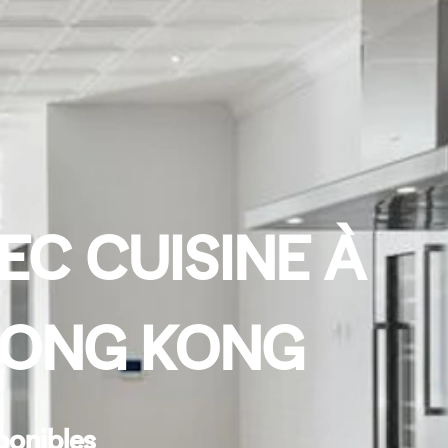
EC CUISINE À
HONG KONG
ponibles