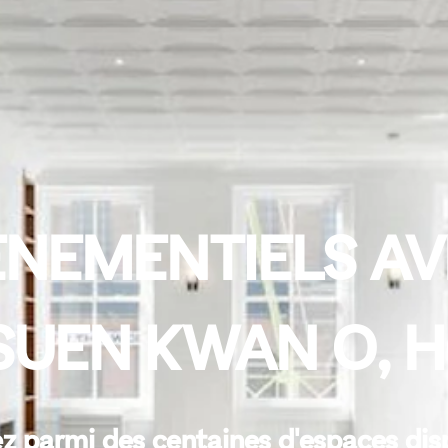
NEMENTIELS AV
TSUEN KWAN O, 
z parmi des centaines d'espaces dis