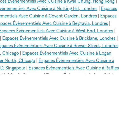
ces Événementiels Avec Cuisine à Kwai Chung, Hong Kong
|
énementiels Avec Cuisine à Notting Hill, Londres
|
Espaces
mentiels Avec Cuisine à Covent Garden, Londres
|
Espaces
paces Événementiels Avec Cuisine à Belgravia, Londres
|
Espaces Événementiels Avec Cuisine à West End, Londres
|
|
Espaces Événementiels Avec Cuisine à Bricklane, Londres
|
spaces Événementiels Avec Cuisine à Brewer Street, Londres
, Chicago
|
Espaces Événementiels Avec Cuisine à Logan
er North, Chicago
|
Espaces Événementiels Avec Cuisine à
D, Singapour
|
Espaces Événementiels Avec Cuisine à Raffles
ukit Merah, Singapour
|
Espaces Événementiels Avec Cuisine
e Ville (City Hall), Singapour
|
Espaces Événementiels Avec
Centre-ville de Los Angeles
|
Espaces Événementiels Avec
ntiels Avec Cuisine à Sherman Oaks, Los Angeles
|
Espaces
es
|
Espaces Événementiels Avec Cuisine à Silver Lake, Los
nney, Los Angeles
|
Espaces Événementiels Avec Cuisine à