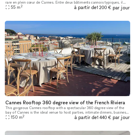
rare en plein cœur de Cannes. Entre deux bâtiments cannois typiques, il
2
à partir de
par jour
bénéficie d'un charme authentique tout en étant à l'é
55
m
1 200 €
Cannes Rooftop 360 degree view of the French Riviera
This gorgeous Cannes rooftop with a spectacular 360 degree view of the
bay of Cannes is the ideal venue to host parties, intimate dinners, business
2
à partir de
par jour
lunches and dinners, seminars, we can tailor make a
150
m
1 440 €