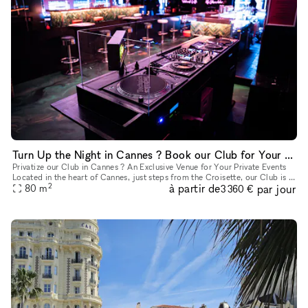
Turn Up the Night in Cannes ? Book our Club for Your Event
Privatize our Club in Cannes ? An Exclusive Venue for Your Private Events
Located in the heart of Cannes, just steps from the Croisette, our Club is a
2
à partir de
par jour
sleek and stylish cocktail bar, perfect for all
80
m
3 360 €