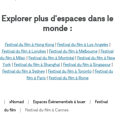
Explorer plus d'espaces dans le
monde :
Festival du film à Hong Kong
|
Festival du film à Los Angeles
|
Festival du film à Londres
|
Festival du film à Melbourne
|
Festival
du film à Milan
|
Festival du film à Montréal
|
Festival du film à New
York
|
Festival du film à Shanghaï
|
Festival du film à Singapour
|
Festival du film à Sydney
|
Festival du film à Toronto
|
Festival du
film à Paris
|
Festival du film à Rome
xNomad
Espaces Événementiels à louer
Festival
du film
Festival du film à Cannes