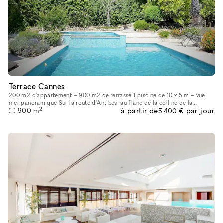
Terrace Cannes
200 m2 d'appartement – 900 m2 de terrasse 1 piscine de 10 x 5 m – vue
mer panoramique Sur la route d'Antibes, au flanc de la colline de la
2
à partir de
par jour
Californie, le château Scott, construit vers 1870 par l'arc
900
m
5 400 €