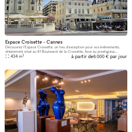
Espace Croisette - Cannes
Découvrez l'Espace Croisette, un lieu d'exception pour vos événements,
idéalement situé au 61 Boulevard de la Croisette, face au prestigieux
2
à partir de
par jour
Carlton et à quelques pas du Palais des Congrès. Cet empla
434
m
6 000 €