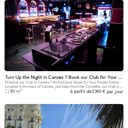
Turn Up the Night in Cannes ? Book our Club for Your Event
Privatize our Club in Cannes ? An Exclusive Venue for Your Private Events
Located in the heart of Cannes, just steps from the Croisette, our Club is a
2
à partir de
par jour
sleek and stylish cocktail bar, perfect for all
80
m
3 360 €