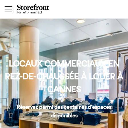
LOCAUX COMMERCIAUX EN
REZ-DE-CHAUSSÉE À LOUER À
CANNES
Réservez parmi des centaines d'espaces
disponibles