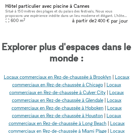
Hôtel particulier avec piscine à Cannes
Situé à 150 mètres des plages et du palais des festivals, Nous vous
proposons une expérience inédite dans un lieu moderne et élégant. L'hôtel
2
à partir de
par jour
particulier est disponible à la location privatisée avec
600
m
2 400 €
Explorer plus d'espaces dans le
monde :
Locaux commerciaux en Rez-de-chaussée à Brooklyn
|
Locaux
commerciaux en Rez-de-chaussée à Chicago
|
Locaux
commerciaux en Rez-de-chaussée à Culver City
|
Locaux
commerciaux en Rez-de-chaussée à Glendale
|
Locaux
commerciaux en Rez-de-chaussée à Hoboken
|
Locaux
commerciaux en Rez-de-chaussée à Houston
|
Locaux
commerciaux en Rez-de-chaussée à Long Beach
|
Locaux
commerciaux en Rez-de-chaussée à Miami Plage
|
Locaux