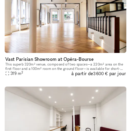
Vast Parisian Showroom at Opéra-Bourse
This superb 320m² venue, composed of two spaces—a 220m² area on the
first floor and a 100m² room on the ground floor—is available for short-
2
à partir de
par jour
term rental to host your Showrooms, Pop-Up Stores, Temporar
319
m
3 600 €