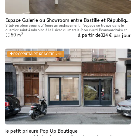
Espace Galerie ou Showroom entre Bastille et République
Situé en plein cœur du 11eme arrondissement, l’espace se trouve dans le
quartier saint Ambroise à la lisière du marais (boulevard Beaumarchais) et
2
à partir de
par jour
du quartier Rue saint Maur (espace des lumières et s
50
m
324 €
PROPRIÉTAIRE RÉACTIF < 1H
le petit prieuré Pop Up Boutique