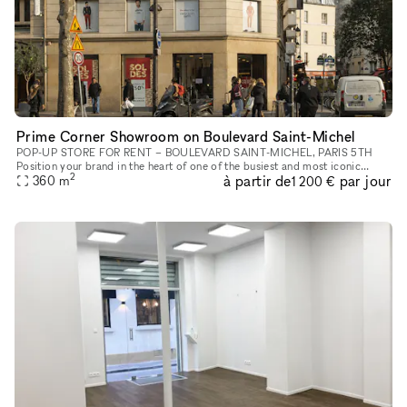
Prime Corner Showroom on Boulevard Saint-Michel
POP-UP STORE FOR RENT – BOULEVARD SAINT-MICHEL, PARIS 5TH
Position your brand in the heart of one of the busiest and most iconic
2
à partir de
par jour
360
m
locations on Paris’s Left Bank. This retail space enjoys a prime loc
1 200 €