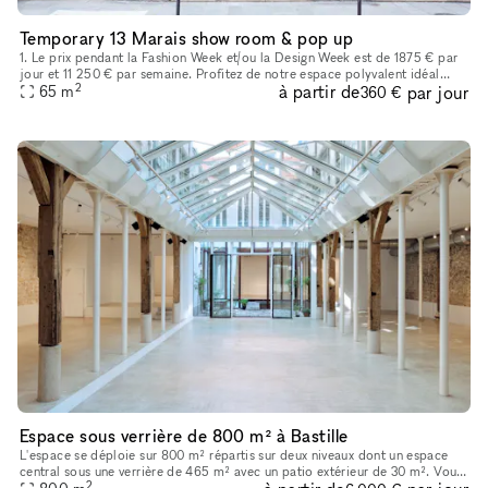
Temporary 13 Marais show room & pop up
1. Le prix pendant la Fashion Week et/ou la Design Week est de 1875 € par
jour et 11 250 € par semaine. Profitez de notre espace polyvalent idéal
2
à partir de
par jour
pour les showrooms de mode, les produits de luxe, les
65
m
360 €
Espace sous verrière de 800 m² à Bastille
L'espace se déploie sur 800 m² répartis sur deux niveaux dont un espace
central sous une verrière de 465 m² avec un patio extérieur de 30 m². Vous
2
trouverez en pièce jointe une présentation détaillée