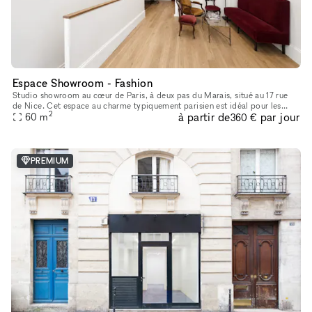
Espace Showroom - Fashion
Studio showroom au cœur de Paris, à deux pas du Marais, situé au 17 rue
de Nice. Cet espace au charme typiquement parisien est idéal pour les
2
à partir de
par jour
showrooms, présentations de collections, pop-ups et événe
60
m
360 €
PREMIUM