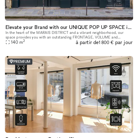
Elevate your Brand with our UNIQUE POP UP SPACE in PARIS Marais
In the heart of the MARAIS DISTRICT and a vibrant neighborhood, our
space provides you with an outstanding FRONTAGE, VOLUME and
2
à partir de
par jour
140
m
ARCHITECTURE. The location is very interesting as it is on a real sho
1 800 €
PREMIUM