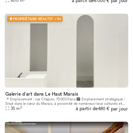
à partir de
par jour
800
m
6 000 €
PROPRIÉTAIRE RÉACTIF < 1H
Galerie d'art dans Le Haut Marais
📍 Emplacement : rue Chapon, 75003 Paris 🏙 Emplacement stratégique :
Situé dans le cœur du Marais, à proximité de nombreux lieux culturels et
2
à partir de
par jour
35
m
artistiques. Un espace créatif indépendant, situé au cœur
480 €