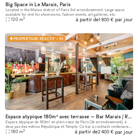
Big Space in Le Marais, Paris
Located in the Marais district of Paris 3rd arrondissement. Large space
available for rent for showrooms, fashion events, art galleries, etc.
2
à partir de
par jour
120
m
1 800 €
PROPRIÉTAIRE RÉACTIF < 1H
Espace atypique 180m² avec terrasse — Bar Marais / République — Showroom, shooting, pop-up restaurant, défilé
Espace atypique de 180m² en plein cœur de Paris (3e arrondissement), à
deux pas des métros République et Temple. Ce bar à cocktails centenaire
2
à partir de
par jour
fondé en 1923 offre un cadre unique et scénographiable p
180
m
2 400 €