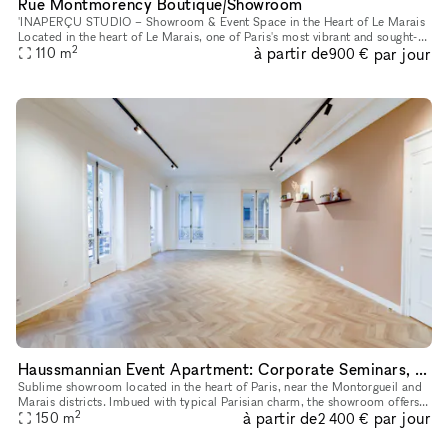
Rue Montmorency Boutique/Showroom
'INAPERÇU STUDIO – Showroom & Event Space in the Heart of Le Marais
Located in the heart of Le Marais, one of Paris's most vibrant and sought-
2
à partir de
par jour
after neighborhoods, L'INAPERÇU STUDIO is a versatile ve
110
m
900 €
Haussmannian Event Apartment: Corporate Seminars, Conferences, Showrooms...
Sublime showroom located in the heart of Paris, near the Montorgueil and
Marais districts. Imbued with typical Parisian charm, the showroom offers
2
à partir de
par jour
an incomparable showcase. You can rent it to highlig
150
m
2 400 €