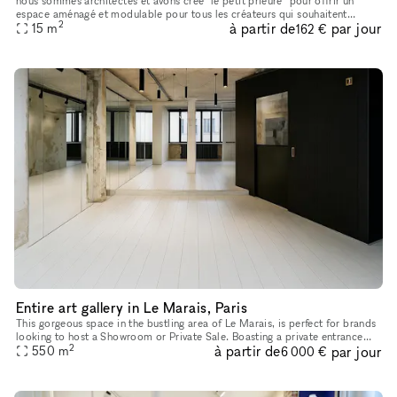
nous sommes architectes et avons créé "le petit prieure" pour offrir un
espace aménagé et modulable pour tous les créateurs qui souhaitent
2
à partir de
par jour
présenter leur travaux ( designers, artistes, céramistes, ph
15
m
162 €
Entire art gallery in Le Marais, Paris
This gorgeous space in the bustling area of Le Marais, is perfect for brands
looking to host a Showroom or Private Sale. Boasting a private entrance
2
à partir de
par jour
that creates a well-lit ambiance. With a trendy m
550
m
6 000 €