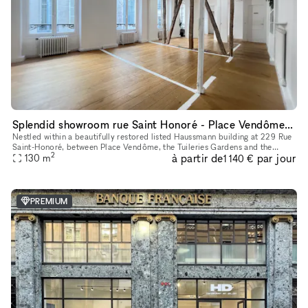
Splendid showroom rue Saint Honoré - Place Vendôme, in the heart of Paris fashion & culture district.
Nestled within a beautifully restored listed Haussmann building at 229 Rue
Saint-Honoré, between Place Vendôme, the Tuileries Gardens and the
2
à partir de
par jour
Louvre, 229LAB offers one of Paris' most prestigious addr
130
m
1 140 €
PREMIUM