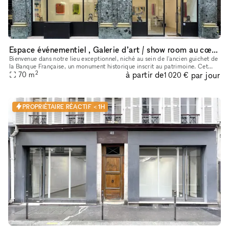
Espace événementiel , Galerie d’art / show room au cœur de Paris
Bienvenue dans notre lieu exceptionnel, niché au sein de l'ancien guichet de
la Banque Française, un monument historique inscrit au patrimoine. Cet
2
à partir de
par jour
espace polyvalent offre une variété d'options pour
70
m
1 020 €
PROPRIÉTAIRE RÉACTIF < 1H