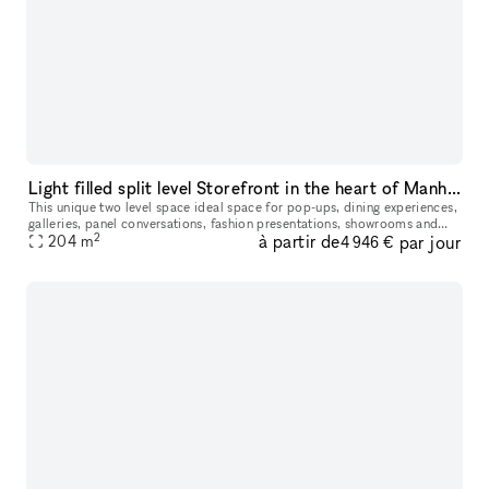
Light filled split level Storefront in the heart of Manhattan (with high ceilings and multiple rooms)
This unique two level space ideal space for pop-ups, dining experiences,
galleries, panel conversations, fashion presentations, showrooms and
2
à partir de
par jour
204
more. With a total ceiling height of 26' the two story s
m
4 946 €