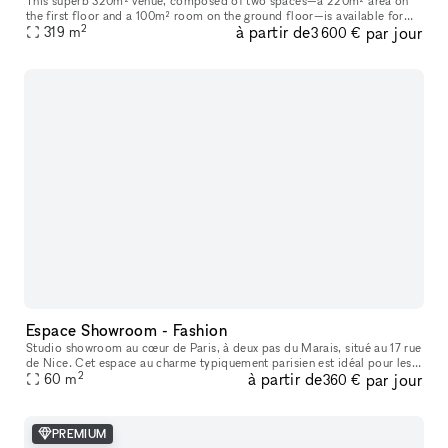
This superb 320m² venue, composed of two spaces—a 220m² area on
the first floor and a 100m² room on the ground floor—is available for
2
à partir de
par jour
short-term rental to host your Showrooms, Pop-Up Stores, Temporar
319
m
3 600 €
Espace Showroom - Fashion
Studio showroom au cœur de Paris, à deux pas du Marais, situé au 17 rue
de Nice. Cet espace au charme typiquement parisien est idéal pour les
2
à partir de
par jour
showrooms, présentations de collections, pop-ups et événe
60
m
360 €
PREMIUM