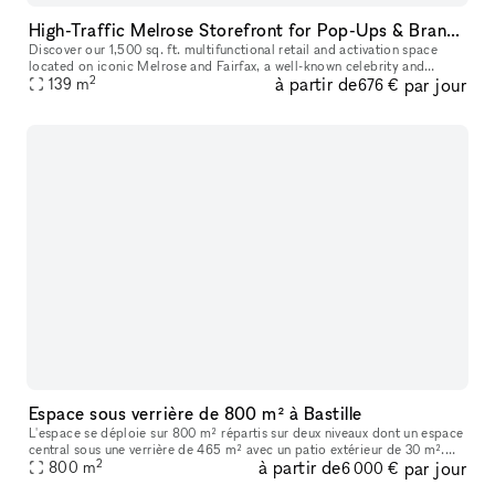
High-Traffic Melrose Storefront for Pop-Ups & Brand Activations
Discover our 1,500 sq. ft. multifunctional retail and activation space
located on iconic Melrose and Fairfax, a well-known celebrity and
2
à partir de
par jour
139
m
cultural hotspot in Los Angeles. Surrounded by luxury brands
676 €
Espace sous verrière de 800 m² à Bastille
L'espace se déploie sur 800 m² répartis sur deux niveaux dont un espace
central sous une verrière de 465 m² avec un patio extérieur de 30 m².
2
à partir de
par jour
Vous trouverez en pièce jointe une présentation détaillée
800
m
6 000 €