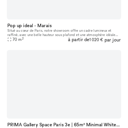
Pop up ideal - Marais
Situé au cœur de Paris, notre showroom offre un cadre lumineux et
raffiné, avec une belle hauteur sous plafond et une atmosphère idéale
2
à partir de
par jour
pour accueillir des marques, des collections et des événements
70
m
1 020 €
PRIMA Gallery Space Paris 3e | 65m² Minimal White Cube in Haut-Marais