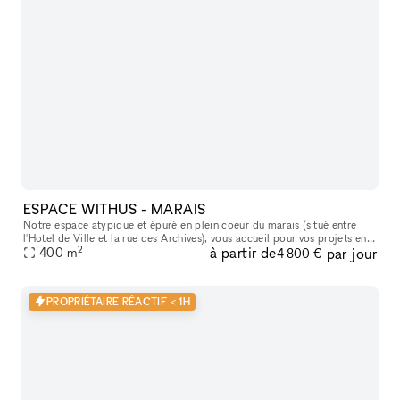
ESPACE WITHUS - MARAIS
Notre espace atypique et épuré en plein coeur du marais (situé entre
l'Hotel de Ville et la rue des Archives), vous accueil pour vos projets en
2
à partir de
par jour
tout genre : Shooting/tournage , défilé , showroom , pr
400
m
4 800 €
PROPRIÉTAIRE RÉACTIF < 1H