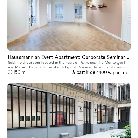
Haussmannian Event Apartment: Corporate Seminars, Conferences, Showrooms...
Sublime showroom located in the heart of Paris, near the Montorgueil
and Marais districts. Imbued with typical Parisian charm, the showroom
2
à partir de
par jour
offers an incomparable showcase. You can rent it to highlig
150
m
2 400 €