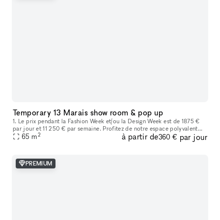
Temporary 13 Marais show room & pop up
1. Le prix pendant la Fashion Week et/ou la Design Week est de 1875 €
par jour et 11 250 € par semaine. Profitez de notre espace polyvalent
2
à partir de
par jour
idéal pour les showrooms de mode, les produits de luxe, les
65
m
360 €
PREMIUM