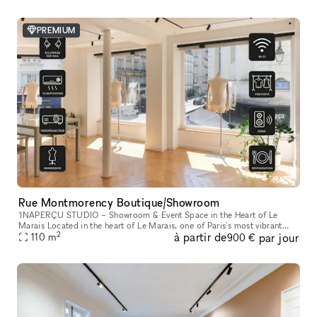
PREMIUM
Rue Montmorency Boutique/Showroom
'INAPERÇU STUDIO – Showroom & Event Space in the Heart of Le
Marais Located in the heart of Le Marais, one of Paris's most vibrant
2
à partir de
par jour
and sought-after neighborhoods, L'INAPERÇU STUDIO is a versatile ve
110
m
900 €