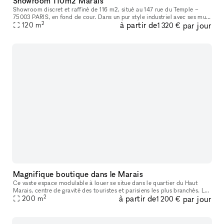
Showroom 110m2 Marais
Showroom discret et raffiné de 116 m2, situé au 147 rue du Temple –
75003 PARIS, en fond de cour. Dans un pur style industriel avec ses murs
2
à partir de
par jour
blancs et son sol en béton, il bénéficie d’une lumière du
120
m
1 320 €
Magnifique boutique dans le Marais
Ce vaste espace modulable à louer se situe dans le quartier du Haut
Marais, centre de gravité des touristes et parisiens les plus branchés. Les
2
à partir de
par jour
boutiques y sont pointues, les bars et restaurants, con
200
m
1 200 €