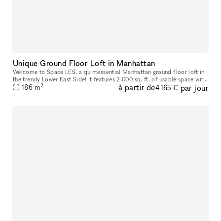
Unique Ground Floor Loft in Manhattan
Welcome to Space LES, a quintessential Manhattan ground floor loft in
the trendy Lower East Side! It features 2,000 sq. ft. of usable space with
2
à partir de
par jour
a comfortable capacity of 125 people, 11 ft ceiling, a
186
m
4 165 €