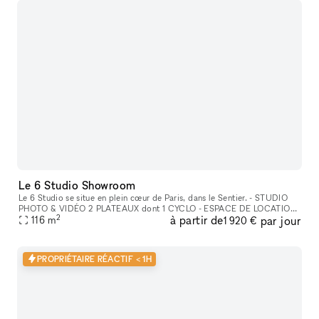
Le 6 Studio Showroom
Le 6 Studio se situe en plein cœur de Paris, dans le Sentier. - STUDIO
PHOTO & VIDÉO 2 PLATEAUX dont 1 CYCLO - ESPACE DE LOCATION
2
à partir de
par jour
POUR SHOWROOMS / EXPOSITIONS / CASTINGS
116
m
1 920 €
PROPRIÉTAIRE RÉACTIF < 1H