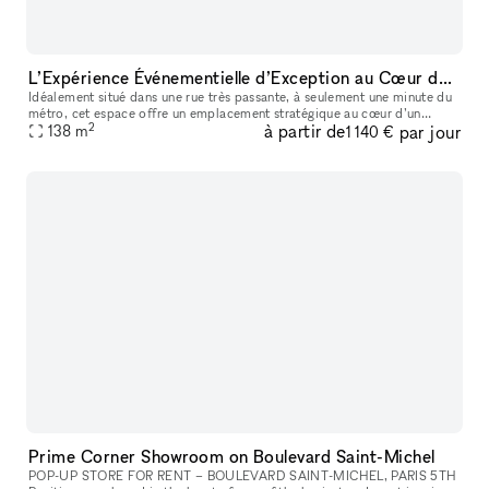
L’Expérience Événementielle d’Exception au Cœur de Bastille
Idéalement situé dans une rue très passante, à seulement une minute du
métro, cet espace offre un emplacement stratégique au cœur d’un
2
à partir de
par jour
138
m
quartier dynamique et recherché. La boutique de 90 m² bénéficie
1 140 €
Prime Corner Showroom on Boulevard Saint-Michel
POP-UP STORE FOR RENT – BOULEVARD SAINT-MICHEL, PARIS 5TH