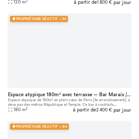
2
à partir de
par jour
120
m
1 800 €
PROPRIÉTAIRE RÉACTIF < 1H
Espace atypique 180m² avec terrasse — Bar Marais / République — Showroom, shooting, pop-up restaurant, défilé
Espace atypique de 180m² en plein cœur de Paris (3e arrondissement), à
deux pas des métros République et Temple. Ce bar à cocktails
2
à partir de
par jour
centenaire fondé en 1923 offre un cadre unique et scénographiable p
180
m
2 400 €
PROPRIÉTAIRE RÉACTIF < 4H