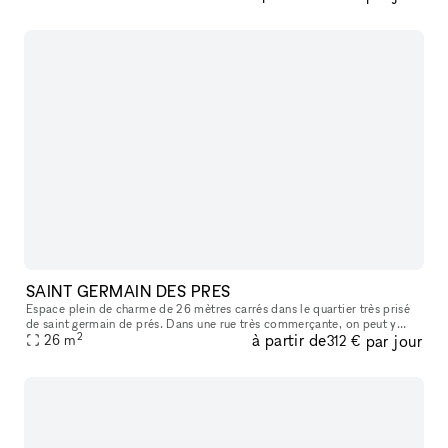
SAINT GERMAIN DES PRES
Espace plein de charme de 26 mètres carrés dans le quartier très prisé
de saint germain de prés. Dans une rue très commerçante, on peut y
2
à partir de
par jour
apercevoir le carré saint germain, idéal pour y accueillir sa
26
m
312 €