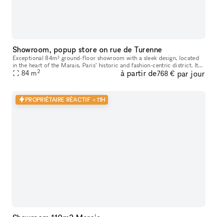
Showroom, popup store on rue de Turenne
Exceptional 84m² ground-floor showroom with a sleek design, located
in the heart of the Marais, Paris’ historic and fashion-centric district. Its
2
à partir de
par jour
prime location and flexible layout make it ideal for
84
m
768 €
PROPRIÉTAIRE RÉACTIF < 11H