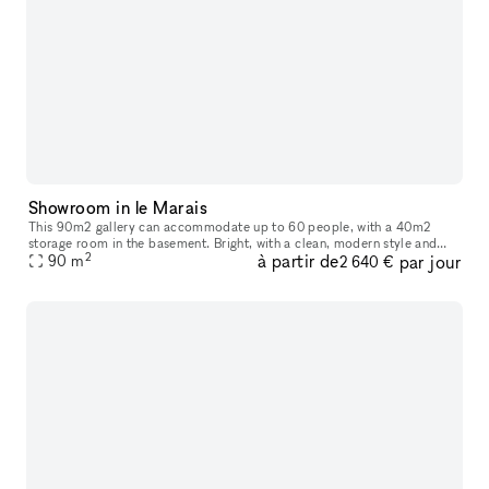
Showroom in le Marais
This 90m2 gallery can accommodate up to 60 people, with a 40m2
storage room in the basement. Bright, with a clean, modern style and
2
à partir de
par jour
ample hanging space, this gallery is ideal for art exhibitions, sh
90
m
2 640 €