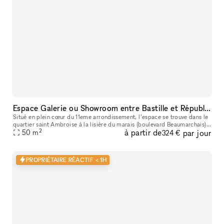
Espace Galerie ou Showroom entre Bastille et République
Situé en plein cœur du 11eme arrondissement, l’espace se trouve dans le
quartier saint Ambroise à la lisière du marais (boulevard Beaumarchais)
2
à partir de
par jour
et du quartier Rue saint Maur (espace des lumières et s
50
m
324 €
PROPRIÉTAIRE RÉACTIF < 1H