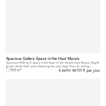
Spacious Gallery Space in the Haut Marais
Spacious 1000 sq ft space in the heart of the vibrant Haut Marais. Bright,
grand, street-level space featuring two very large floor-to-ceiling
2
à partir de
par jour
windows that open directly onto the street, offering str
100
m
720 €