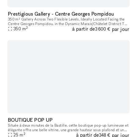
Prestigious Gallery - Centre Georges Pompidou
350 m² Gallery Across Two Flexible Levels, Ideally Located Facing the
Centre Georges Pompidou, in the Dynamic Marais/Châtelet District This
2
à partir de
par jour
exceptional space offers a modern, versatile environment,
350
m
3 600 €
BOUTIQUE POP UP
Située à deux minutes de la Bastille, cette boutique pop-up lumineuse et
élégante offre une belle vitrine, une grande hauteur sous plafond et un
2
à partir de
par jour
agencement idéal pour tous vos projets : showroom, exp
25
m
348 €