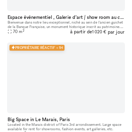
Espace événementiel , Galerie d’art / show room au cœur de Paris
Bienvenue dans notre lieu exceptionnel, niché au sein de l'ancien guichet
de la Banque Française, un monument historique inscrit au patrimoine.
2
à partir de
par jour
Cet espace polyvalent offre une variété d'options pour
70
m
1 020 €
PROPRIÉTAIRE RÉACTIF < 1H
Big Space in Le Marais, Paris
Located in the Marais district of Paris 3rd arrondissement. Large space
available for rent for showrooms, fashion events, art galleries, etc.