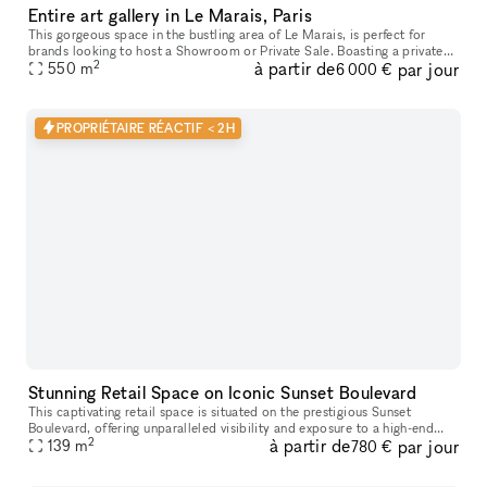
Entire art gallery in Le Marais, Paris
This gorgeous space in the bustling area of Le Marais, is perfect for
brands looking to host a Showroom or Private Sale. Boasting a private
2
à partir de
par jour
entrance that creates a well-lit ambiance. With a trendy m
550
m
6 000 €
PROPRIÉTAIRE RÉACTIF < 2H
Stunning Retail Space on Iconic Sunset Boulevard
This captivating retail space is situated on the prestigious Sunset
Boulevard, offering unparalleled visibility and exposure to a high-end
2
à partir de
par jour
139
m
clientele. Recently Renovated & Designed for Impact: Moder
780 €