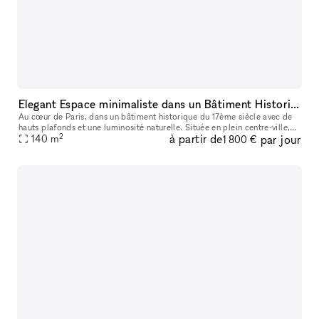
Elegant Espace minimaliste dans un Bâtiment Historique, Palais-Royal/ Louvre
Au cœur de Paris, dans un bâtiment historique du 17ème siècle avec de
hauts plafonds et une luminosité naturelle. Située en plein centre-ville,
2
à partir de
par jour
ce lieu est parfait pour des événements éphémères ou de
140
m
1 800 €