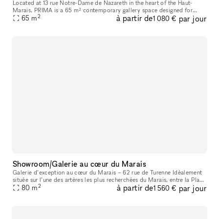
Located at 13 rue Notre-Dame de Nazareth in the heart of the Haut-
Marais, PRIMA is a 65 m² contemporary gallery space designed for
2
à partir de
par jour
exhibitions, pop-ups, showrooms, fashion presentations, castings, ev
65
m
1 080 €
Showroom/Galerie au cœur du Marais
Galerie d’exception au cœur du Marais – 62 rue de Turenne Idéalement
située sur l’une des artères les plus recherchées du Marais, entre la Place
2
à partir de
par jour
des Vosges et la rue de Bretagne, la galerie bénéficie
80
m
1 560 €