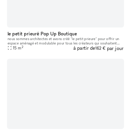
le petit prieuré Pop Up Boutique
nous sommes architectes et avons créé "le petit prieure" pour offrir un
espace aménagé et modulable pour tous les créateurs qui souhaitent
2
à partir de
par jour
présenter leur travaux ( designers, artistes, céramistes, ph
15
m
162 €