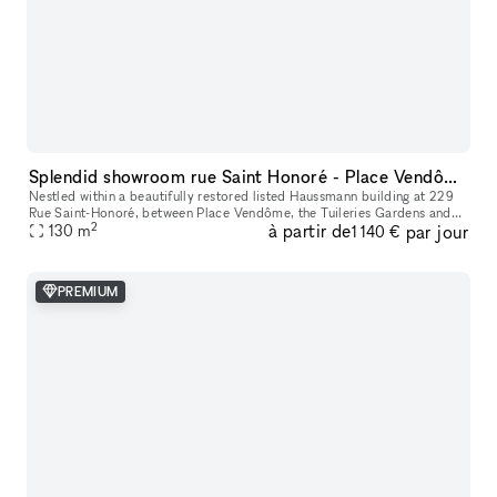
Splendid showroom rue Saint Honoré - Place Vendôme, in the heart of Paris fashion & culture district.
Nestled within a beautifully restored listed Haussmann building at 229
Rue Saint-Honoré, between Place Vendôme, the Tuileries Gardens and
2
à partir de
par jour
the Louvre, 229LAB offers one of Paris' most prestigious addr
130
m
1 140 €
PREMIUM