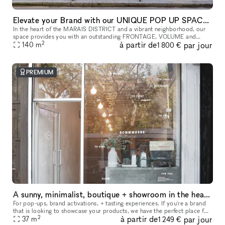
Elevate your Brand with our UNIQUE POP UP SPACE in PARIS Marais
In the heart of the MARAIS DISTRICT and a vibrant neighborhood, our
space provides you with an outstanding FRONTAGE, VOLUME and
2
à partir de
par jour
140
m
ARCHITECTURE. The location is very interesting as it is on a real sho
1 800 €
PREMIUM
A sunny, minimalist, boutique + showroom in the heart of the Lower East Side, Manhattan
For pop-ups, brand activations, + tasting experiences. If you're a brand
that is looking to showcase your products, we have the perfect place for
2
à partir de
par jour
you. Our sustainably designed 'pop up space' is ide
37
m
1 249 €