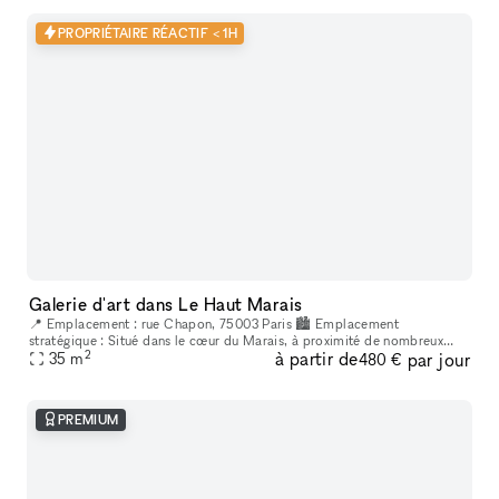
PROPRIÉTAIRE RÉACTIF < 1H
Galerie d'art dans Le Haut Marais
📍 Emplacement : rue Chapon, 75003 Paris 🏙 Emplacement
stratégique : Situé dans le cœur du Marais, à proximité de nombreux
2
à partir de
par jour
lieux culturels et artistiques. Un espace créatif indépendant, situé au
35
m
480 €
cœur
PREMIUM