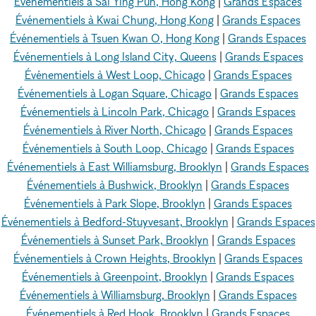
Événementiels à Sai Ying Pun, Hong Kong
|
Grands Espaces
Événementiels à Kwai Chung, Hong Kong
|
Grands Espaces
Événementiels à Tsuen Kwan O, Hong Kong
|
Grands Espaces
Événementiels à Long Island City, Queens
|
Grands Espaces
Événementiels à West Loop, Chicago
|
Grands Espaces
Événementiels à Logan Square, Chicago
|
Grands Espaces
Événementiels à Lincoln Park, Chicago
|
Grands Espaces
Événementiels à River North, Chicago
|
Grands Espaces
Événementiels à South Loop, Chicago
|
Grands Espaces
Événementiels à East Williamsburg, Brooklyn
|
Grands Espaces
Événementiels à Bushwick, Brooklyn
|
Grands Espaces
Événementiels à Park Slope, Brooklyn
|
Grands Espaces
Événementiels à Bedford-Stuyvesant, Brooklyn
|
Grands Espaces
Événementiels à Sunset Park, Brooklyn
|
Grands Espaces
Événementiels à Crown Heights, Brooklyn
|
Grands Espaces
Événementiels à Greenpoint, Brooklyn
|
Grands Espaces
Événementiels à Williamsburg, Brooklyn
|
Grands Espaces
Événementiels à Red Hook, Brooklyn
|
Grands Espaces