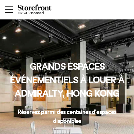
GRANDS ESPACES
ÉVÉNEMENTIELS À LOUER À
ADMIRALTY, HONG KONG
Réservez parmi des centaines d'espaces
disponibles