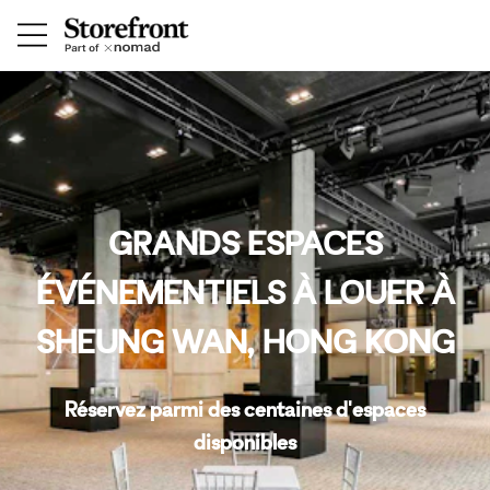
GRANDS ESPACES
ÉVÉNEMENTIELS À LOUER À
SHEUNG WAN, HONG KONG
Réservez parmi des centaines d'espaces
disponibles