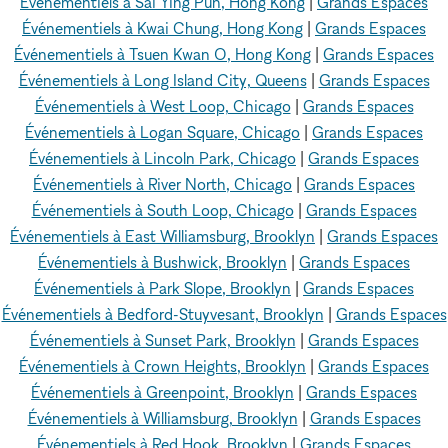
Événementiels à Sai Ying Pun, Hong Kong
|
Grands Espaces
Événementiels à Kwai Chung, Hong Kong
|
Grands Espaces
Événementiels à Tsuen Kwan O, Hong Kong
|
Grands Espaces
Événementiels à Long Island City, Queens
|
Grands Espaces
Événementiels à West Loop, Chicago
|
Grands Espaces
Événementiels à Logan Square, Chicago
|
Grands Espaces
Événementiels à Lincoln Park, Chicago
|
Grands Espaces
Événementiels à River North, Chicago
|
Grands Espaces
Événementiels à South Loop, Chicago
|
Grands Espaces
Événementiels à East Williamsburg, Brooklyn
|
Grands Espaces
Événementiels à Bushwick, Brooklyn
|
Grands Espaces
Événementiels à Park Slope, Brooklyn
|
Grands Espaces
Événementiels à Bedford-Stuyvesant, Brooklyn
|
Grands Espaces
Événementiels à Sunset Park, Brooklyn
|
Grands Espaces
Événementiels à Crown Heights, Brooklyn
|
Grands Espaces
Événementiels à Greenpoint, Brooklyn
|
Grands Espaces
Événementiels à Williamsburg, Brooklyn
|
Grands Espaces
Événementiels à Red Hook, Brooklyn
|
Grands Espaces