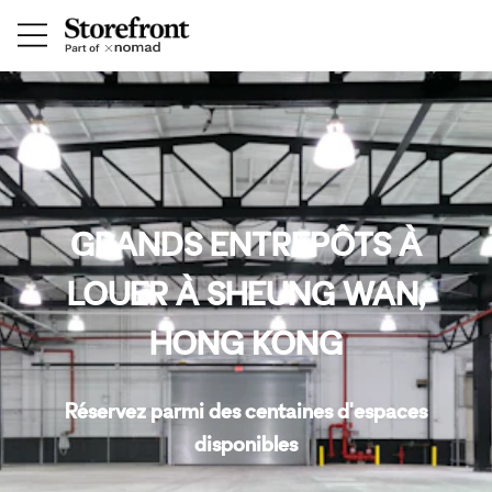
GRANDS ENTREPÔTS À
LOUER À SHEUNG WAN,
HONG KONG
Réservez parmi des centaines d'espaces
disponibles