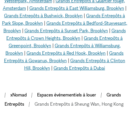
Westerpark, Amsterdam
|
Grands Entrepôts à Quartier rouge,
Amsterdam
|
Grands Entrepôts à East Williamsburg, Brooklyn
|
Grands Entrepôts à Bushwick, Brooklyn
|
Grands Entrepôts à
Park Slope, Brooklyn
|
Grands Entrepôts à Bedford-Stuyvesant,
Brooklyn
|
Grands Entrepôts à Sunset Park, Brooklyn
|
Grands
Entrepôts à Crown Heights, Brooklyn
|
Grands Entrepôts à
Greenpoint, Brooklyn
|
Grands Entrepôts à Williamsburg,
Brooklyn
|
Grands Entrepôts à Red Hook, Brooklyn
|
Grands
Entrepôts à Gowanus, Brooklyn
|
Grands Entrepôts à Clinton
Hill, Brooklyn
|
Grands Entrepôts à Dubai
xNomad
Espaces événementiels à louer
Grands
Entrepôts
Grands Entrepôts à Sheung Wan, Hong Kong