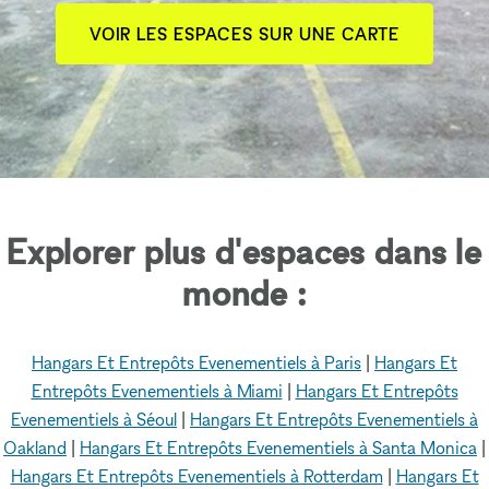
VOIR LES ESPACES SUR UNE CARTE
Explorer plus d'espaces dans le
monde :
Hangars Et Entrepôts Evenementiels à Paris
|
Hangars Et
Entrepôts Evenementiels à Miami
|
Hangars Et Entrepôts
Evenementiels à Séoul
|
Hangars Et Entrepôts Evenementiels à
Oakland
|
Hangars Et Entrepôts Evenementiels à Santa Monica
|
Hangars Et Entrepôts Evenementiels à Rotterdam
|
Hangars Et