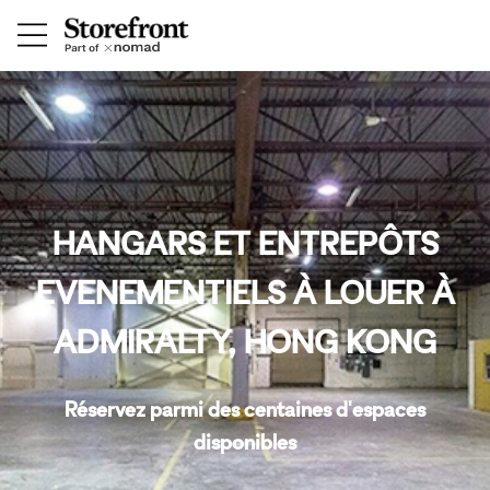
HANGARS ET ENTREPÔTS
EVENEMENTIELS À LOUER À
ADMIRALTY, HONG KONG
Réservez parmi des centaines d'espaces
disponibles