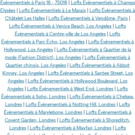
Événementiels à Paris 16 - 75016
|
Lofts Événementiels à Champs
Elysées
|
Lofts Événementiels à Le Marais
|
Lofts Événementiels à
Châtelet Les Halles
|
Lofts Événementiels à Vendôme, Paris
|
Lofts Événementiels à Venice Beach, Los Angeles
|
Lofts
Événementiels à Centre-ville de Los Angeles
|
Lofts
Événementiels à Parc Écho, Los Angeles
|
Lofts Événementiels à
Hollywood, Los Angeles
|
Lofts Événementiels à Quartier de la
mode (Fashion District), Los Angeles
|
Lofts Événementiels à
Quartier chinois, Los Angeles
|
Lofts Événementiels à Abbot
Kinney, Los Angeles
|
Lofts Événementiels à Santee Street, Los
Angeles
|
Lofts Événementiels à Hollywood Boulevard, Los
Angeles
|
Lofts Événementiels à West End, Londres
|
Lofts
Événementiels à Soho, Londres
|
Lofts Événementiels à Chelsea,
Londres
|
Lofts Événementiels à Notting Hill, Londres
|
Lofts
Événementiels à Marylebone, Londres
|
Lofts Événementiels à
Covent Garden, Londres
|
Lofts Événementiels à Shoreditch,
Londres
|
Lofts Événementiels à Mayfair, Londres
|
Lofts