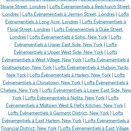
Sloane Street, Londres
|
Lofts Événementiels à Redchurch Street,
Londres
|
Lofts Événementiels à Jermyn Street, Londres
|
Lofts
Événementiels à Long Acre, Londres
|
Lofts Événementiels à
Floral Street, Londres
|
Lofts Événementiels à Duke Street,
Londres
|
Lofts Événementiels à Soho, New York
|
Lofts
Événementiels à Upper East Side, New York
|
Lofts
Événementiels à Upper West Side, New York
|
Lofts
Événementiels à West Village, New York
|
Lofts Événementiels à
Southampton, New York
|
Lofts Événementiels à Hudson Yards,
New York
|
Lofts Événementiels à Harlem, New York
|
Lofts
Événementiels à Chinatown, New York
|
Lofts Événementiels à
Chelsea, New York
|
Lofts Événementiels à Lower East Side, New
York
|
Lofts Événementiels à Nolita, New York
|
Lofts
Événementiels à Midtown West & Hell's Kitchen, New York
|
Lofts Événementiels à Garment District, New York
|
Lofts
Événementiels à East Harlem, New York
|
Lofts Événementiels à
Financial District, New York
|
Lofts Événementiels à East Village,