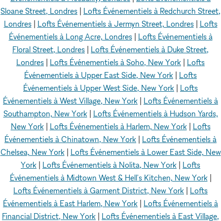
Sloane Street, Londres
|
Lofts Événementiels à Redchurch Street,
Londres
|
Lofts Événementiels à Jermyn Street, Londres
|
Lofts
Événementiels à Long Acre, Londres
|
Lofts Événementiels à
Floral Street, Londres
|
Lofts Événementiels à Duke Street,
Londres
|
Lofts Événementiels à Soho, New York
|
Lofts
Événementiels à Upper East Side, New York
|
Lofts
Événementiels à Upper West Side, New York
|
Lofts
Événementiels à West Village, New York
|
Lofts Événementiels à
Southampton, New York
|
Lofts Événementiels à Hudson Yards,
New York
|
Lofts Événementiels à Harlem, New York
|
Lofts
Événementiels à Chinatown, New York
|
Lofts Événementiels à
Chelsea, New York
|
Lofts Événementiels à Lower East Side, New
York
|
Lofts Événementiels à Nolita, New York
|
Lofts
Événementiels à Midtown West & Hell's Kitchen, New York
|
Lofts Événementiels à Garment District, New York
|
Lofts
Événementiels à East Harlem, New York
|
Lofts Événementiels à
Financial District, New York
|
Lofts Événementiels à East Village,