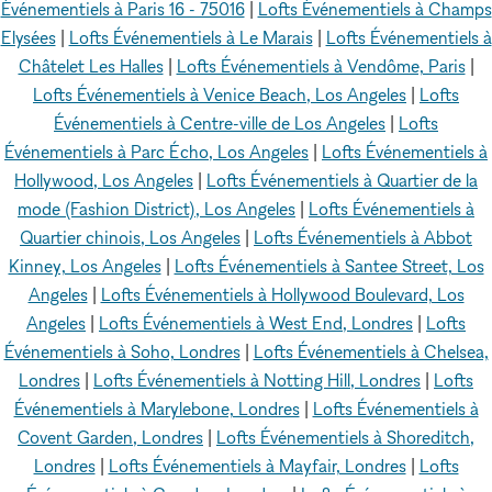
Événementiels à Paris 16 - 75016
|
Lofts Événementiels à Champs
Elysées
|
Lofts Événementiels à Le Marais
|
Lofts Événementiels à
Châtelet Les Halles
|
Lofts Événementiels à Vendôme, Paris
|
Lofts Événementiels à Venice Beach, Los Angeles
|
Lofts
Événementiels à Centre-ville de Los Angeles
|
Lofts
Événementiels à Parc Écho, Los Angeles
|
Lofts Événementiels à
Hollywood, Los Angeles
|
Lofts Événementiels à Quartier de la
mode (Fashion District), Los Angeles
|
Lofts Événementiels à
Quartier chinois, Los Angeles
|
Lofts Événementiels à Abbot
Kinney, Los Angeles
|
Lofts Événementiels à Santee Street, Los
Angeles
|
Lofts Événementiels à Hollywood Boulevard, Los
Angeles
|
Lofts Événementiels à West End, Londres
|
Lofts
Événementiels à Soho, Londres
|
Lofts Événementiels à Chelsea,
Londres
|
Lofts Événementiels à Notting Hill, Londres
|
Lofts
Événementiels à Marylebone, Londres
|
Lofts Événementiels à
Covent Garden, Londres
|
Lofts Événementiels à Shoreditch,
Londres
|
Lofts Événementiels à Mayfair, Londres
|
Lofts