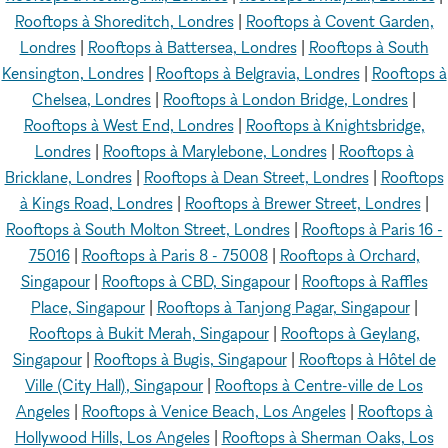
Rooftops à Shoreditch, Londres
|
Rooftops à Covent Garden,
Londres
|
Rooftops à Battersea, Londres
|
Rooftops à South
Kensington, Londres
|
Rooftops à Belgravia, Londres
|
Rooftops à
Chelsea, Londres
|
Rooftops à London Bridge, Londres
|
Rooftops à West End, Londres
|
Rooftops à Knightsbridge,
Londres
|
Rooftops à Marylebone, Londres
|
Rooftops à
Bricklane, Londres
|
Rooftops à Dean Street, Londres
|
Rooftops
à Kings Road, Londres
|
Rooftops à Brewer Street, Londres
|
Rooftops à South Molton Street, Londres
|
Rooftops à Paris 16 -
75016
|
Rooftops à Paris 8 - 75008
|
Rooftops à Orchard,
Singapour
|
Rooftops à CBD, Singapour
|
Rooftops à Raffles
Place, Singapour
|
Rooftops à Tanjong Pagar, Singapour
|
Rooftops à Bukit Merah, Singapour
|
Rooftops à Geylang,
Singapour
|
Rooftops à Bugis, Singapour
|
Rooftops à Hôtel de
Ville (City Hall), Singapour
|
Rooftops à Centre-ville de Los
Angeles
|
Rooftops à Venice Beach, Los Angeles
|
Rooftops à
Hollywood Hills, Los Angeles
|
Rooftops à Sherman Oaks, Los