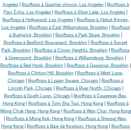
Angeles
|
Rooftops à Quartier chinois, Los Angeles
|
Rooftops à
Parc Écho, Los Angeles
|
Rooftops à Silver Lake, Los Angeles
|
Rooftops à Hollywood, Los Angeles
|
Rooftops à Abbot Kinney,
Los Angeles
|
Rooftops à East Williamsburg, Brooklyn
|
Rooftops
à Bushwick, Brooklyn
|
Rooftops à Park Slope, Brooklyn
|
Rooftops à Bedford-Stuyvesant, Brooklyn
|
Rooftops à Sunset
Park, Brooklyn
|
Rooftops à Crown Heights, Brooklyn
|
Rooftops
à Greenpoint, Brooklyn
|
Rooftops à Williamsburg, Brooklyn
|
Rooftops à Red Hook, Brooklyn
|
Rooftops à Gowanus, Brooklyn
|
Rooftops à Clinton Hill, Brooklyn
|
Rooftops à West Loop,
Chicago
|
Rooftops à Logan Square, Chicago
|
Rooftops à
Lincoln Park, Chicago
|
Rooftops à River North, Chicago
|
Rooftops à South Loop, Chicago
|
Rooftops à Causeway Bay,
Hong Kong
|
Rooftops à Tsim Sha Tsui, Hong Kong
|
Rooftops à
Wong Chuk Hang, Hong Kong
|
Rooftops à Wan Chai, Hong Kong
|
Rooftops à Mong Kok, Hong Kong
|
Rooftops à Sheung Wan,
Hong Kong
|
Rooftops à Baie de Kowloon, Hong Kong
|
Rooftops