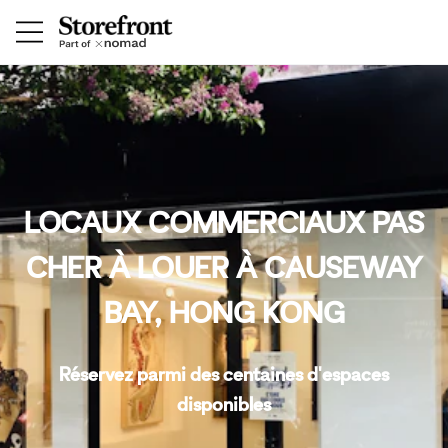
LOCAUX COMMERCIAUX PAS
CHER À LOUER À CAUSEWAY
BAY, HONG KONG
Réservez parmi des centaines d'espaces
disponibles