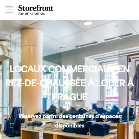
LOCAUX COMMERCIAUX EN
REZ-DE-CHAUSSÉE À LOUER À
PRAGUE
Réservez parmi des centaines d'espaces
disponibles