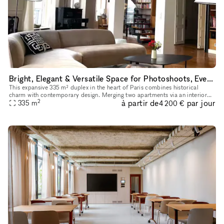
Bright, Elegant & Versatile Space for Photoshoots, Events, and Pop-Up Shops
This expansive 335 m² duplex in the heart of Paris combines historical
charm with contemporary design. Merging two apartments via an interior
2
à partir de
par jour
staircase, it offers stunning volumes with 4-meter-high c
335
m
4 200 €