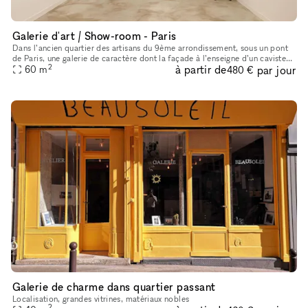
Galerie d'art / Show-room - Paris
Dans l’ancien quartier des artisans du 9ème arrondissement, sous un pont
de Paris, une galerie de caractère dont la façade à l’enseigne d’un caviste
2
à partir de
par jour
de la fin du 19ème siècle a été restaurée dans le
60
m
480 €
Galerie de charme dans quartier passant
Localisation, grandes vitrines, matériaux nobles
2