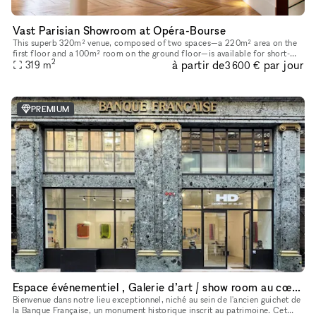
Vast Parisian Showroom at Opéra-Bourse
This superb 320m² venue, composed of two spaces—a 220m² area on the
first floor and a 100m² room on the ground floor—is available for short-
2
à partir de
par jour
term rental to host your Showrooms, Pop-Up Stores, Temporar
319
m
3 600 €
PREMIUM
Espace événementiel , Galerie d’art / show room au cœur de Paris
Bienvenue dans notre lieu exceptionnel, niché au sein de l'ancien guichet de
la Banque Française, un monument historique inscrit au patrimoine. Cet