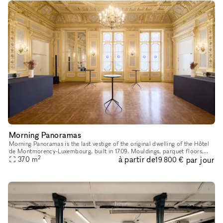
Morning Panoramas
Morning Panoramas is the last vestige of the original dwelling of the Hôtel
de Montmorency-Luxembourg, built in 1709. Mouldings, parquet floors,
2
à partir de
par jour
gilding, stained glass windows... its 19th-century de
370
m
19 800 €