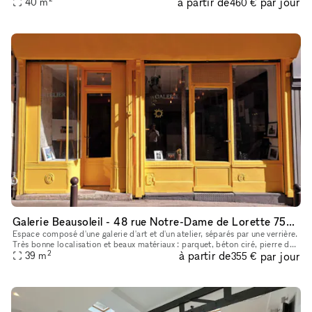
à partir de
par jour
40
m
460 €
Galerie Beausoleil - 48 rue Notre-Dame de Lorette 75009 Pari
Espace composé d'une galerie d'art et d'un atelier, séparés par une verrière.
Très bonne localisation et beaux matériaux : parquet, béton ciré, pierre de
2
à partir de
par jour
taille.
39
m
355 €