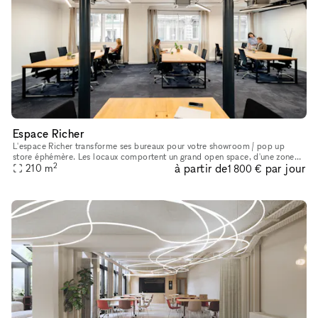
Espace Richer
L'espace Richer transforme ses bureaux pour votre showroom / pop up
store éphémère. Les locaux comportent un grand open space, d'une zone
2
à partir de
par jour
210
m
de vie, d'une cuisine et de 4 salles de réunions. Sa luminos
1 800 €