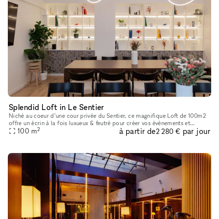
Splendid Loft in Le Sentier
Niché au coeur d’une cour privée du Sentier, ce magnifique Loft de 100m2
offre un écrin à la fois luxueux & feutré pour créer vos évènements et
2
à partir de
par jour
accueillir vos showrooms dans un cadre exceptionnel.
100
m
2 280 €