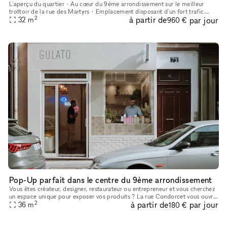
L'aperçu du quartier • Au cœur du 9ème arrondissement sur le meilleur
trottoir de la rue des Martyrs • Emplacement disposant d'un fort trafic
2
à partir de
par jour
toute la semaine et le we, attirant beaucoup des visite
32
m
960 €
Pop-Up parfait dans le centre du 9ème arrondissement
Vous êtes créateur, designer, restaurateur ou entrepreneur et vous cherchez
un espace unique pour exposer vos produits ? La rue Condorcet vous ouvre
2
à partir de
par jour
ses portes pour créer votre propre pop-up au sein
36
m
180 €