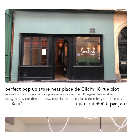
perfect pop up store near place de Clichy 18 rue biot
le rue biot est une rue très passante qui permet d'irriguer le quartier
batignolles, rue des dames... depuis le metro place de clichy nombreux
2
à partir de
par jour
cafés et restaurants salle de spectacle à proximité cli
55
m
600 €