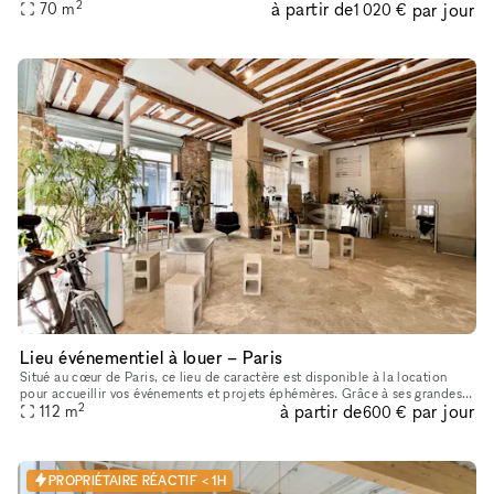
2
à partir de
par jour
espace polyvalent offre une variété d'options pour
70
m
1 020 €
Lieu événementiel à louer – Paris
Situé au cœur de Paris, ce lieu de caractère est disponible à la location
pour accueillir vos événements et projets éphémères. Grâce à ses grandes
2
à partir de
par jour
vitrines d’angle, sa belle luminosité, ses poutres
112
m
600 €
PROPRIÉTAIRE RÉACTIF < 1H