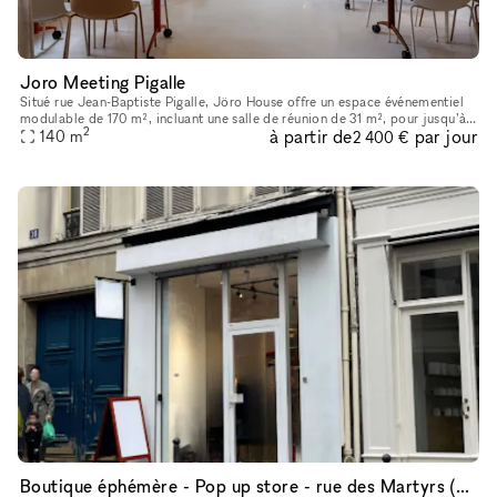
Joro Meeting Pigalle
Situé rue Jean-Baptiste Pigalle, Jöro House offre un espace événementiel
modulable de 170 m², incluant une salle de réunion de 31 m², pour jusqu’à
2
à partir de
par jour
100 personnes. Idéal pour séminaires, conférences, w
140
m
2 400 €
Boutique éphémère - Pop up store - rue des Martyrs (9ème)