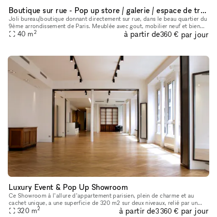
Boutique sur rue - Pop up store / galerie / espace de travail... dans super quartier !
Joli bureau/boutique donnant directement sur rue, dans le beau quartier du
9ème arrondissement de Paris. Meublée avec gout, mobilier neuf et bien
2
à partir de
par jour
équipé. Un espace principale avec grande table de tra
40
m
360 €
Luxury Event & Pop Up Showroom
Ce Showroom à l’allure d’appartement parisien, plein de charme et au
cachet unique, a une superficie de 320 m2 sur deux niveaux, relié par un
2
à partir de
par jour
escalier intérieur. Lumineux, tout en volume et open spac
320
m
3 360 €