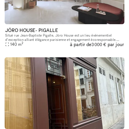
JÖRO HOUSE- PIGALLE
Situé rue Jean-Baptiste Pigalle, Jöro House est un lieu événementiel
d’exception alliant élégance parisienne et engagement écoresponsable.
2
à partir de
par jour
D’une superficie de 140 m², il peut accueillir jusqu’à 70 pe
140
m
3 000 €