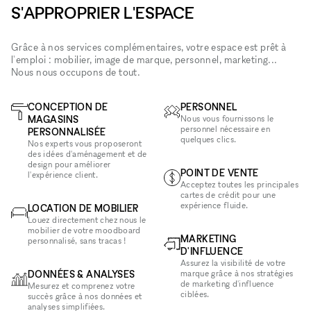
S'APPROPRIER L'ESPACE
Grâce à nos services complémentaires, votre espace est prêt à
l'emploi : mobilier, image de marque, personnel, marketing...
Nous nous occupons de tout.
CONCEPTION DE
PERSONNEL
MAGASINS
Nous vous fournissons le
personnel nécessaire en
PERSONNALISÉE
quelques clics.
Nos experts vous proposeront
des idées d'aménagement et de
design pour améliorer
POINT DE VENTE
l'expérience client.
Acceptez toutes les principales
cartes de crédit pour une
expérience fluide.
LOCATION DE MOBILIER
Louez directement chez nous le
mobilier de votre moodboard
MARKETING
personnalisé, sans tracas !
D'INFLUENCE
Assurez la visibilité de votre
DONNÉES & ANALYSES
marque grâce à nos stratégies
de marketing d'influence
Mesurez et comprenez votre
ciblées.
succès grâce à nos données et
analyses simplifiées.