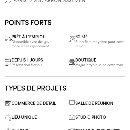
PARIS
2ND ARRONDISSEMENT
POINTS FORTS
2
PRÊT À L'EMPLOI
60
M
Disponible avec design,
Superficie moyenne pour cette
mobilier et agencement
région
DEPUIS 1 JOURS
BOUTIQUE
Réservation flexible
magasin typique de cette zone
TYPES DE PROJETS
COMMERCE DE DÉTAIL
SALLE DE RÉUNION
LIEU UNIQUE
STUDIO PHOTO