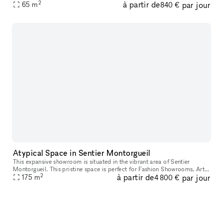
2
à partir de
par jour
plein cœur de Paris (entre Sentier et Bonne Nouvelle) Cuis
65
m
840 €
Atypical Space in Sentier Montorgueil
This expansive showroom is situated in the vibrant area of Sentier
Montorgueil. This pristine space is perfect for Fashion Showrooms, Art
2
à partir de
par jour
175
m
Exhibitions and Private Events. This is a 2
4 800 €