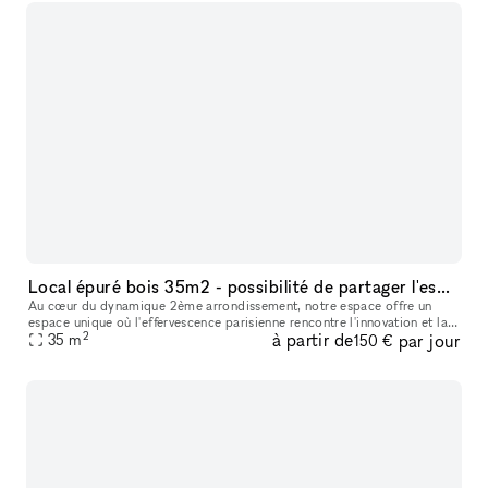
Local épuré bois 35m2 - possibilité de partager l'espace avec un autre locataire
Au cœur du dynamique 2ème arrondissement, notre espace offre un
espace unique où l'effervescence parisienne rencontre l'innovation et la
2
à partir de
par jour
35
m
créativité. Notre concept de boutique éphémère est plus qu'un
150 €