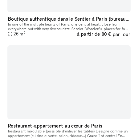
Boutique authentique dans le Sentier à Paris (bureau / showroom / événement)
In one of the multiple hearts of Paris, one central heart, close from
everywhere but with very few tourists: Sentier! Wonderful places for food
2
à partir de
par jour
right next door: Edgar, Hôtel du Sentier, rue du Nil. N
26
m
180 €
Restaurant-appartement au cœur de Paris
Restaurant modulable (possible d'enlever les tables) Designé comme un
appartement (cuisine ouverte, salon, rideaux...) Grand îlot central En