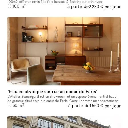
100m2 offre un écrin à la fois luxueux & feutré pour créer vos
2
à partir de
par jour
évènements et accueillir vos showrooms dans un cadre exceptionnel.
100
m
2 280 €
"Espace atypique sur rue au coeur de Paris"
L'Atelier Beauregard est un showroom et un espace événementiel haut
de gamme situé en plein cœur de Paris. Conçu comme un appartement
2
à partir de
par jour
parisien raffiné, il offre une alternative plus chaleureuse et m
60
m
1 560 €