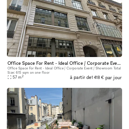
Office Space For Rent - Ideal Office / Corporate Event / Showroom
Office Space For Rent - Ideal Office / Corporate Event / Showroom Total
Size: 615 sqm on one floor
2
à partir de
par jour
57
m
1 418 €