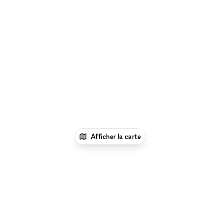
Afficher la carte
1
xNomad
Lieu shooting photo/video
Espace
Shooting Photo/Video à Paris
Espace Shooting
Photo/Video à Paris 2 - 75002
Espace Shooting