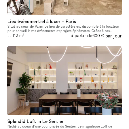
Lieu événementiel à louer – Paris
Situé au cœur de Paris, ce lieu de caractère est disponible à la location
pour accueillir vos événements et projets éphémères. Grâce à ses
2
à partir de
par jour
grandes vitrines d’angle, sa belle luminosité, ses poutres
112
m
600 €
Splendid Loft in Le Sentier
Niché au coeur d’une cour privée du Sentier, ce magnifique Loft de