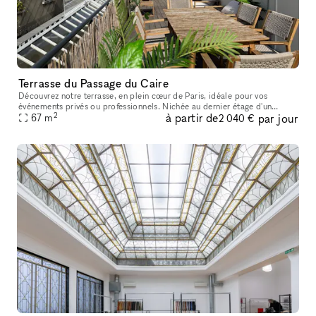
Terrasse du Passage du Caire
Découvrez notre terrasse, en plein cœur de Paris, idéale pour vos
événements privés ou professionnels. Nichée au dernier étage d'un
2
à partir de
par jour
immeuble typiquement parisien, cette terrasse chaleureuse et végét
67
m
2 040 €