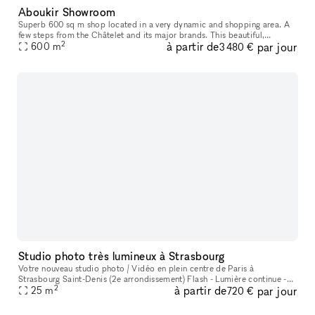
Aboukir Showroom
Superb 600 sq m shop located in a very dynamic and shopping area. A
few steps from the Châtelet and its major brands. This beautiful,
2
à partir de
par jour
perfectly modular, well-equipped space of 80m² and composed of t
600
m
3 480 €
Studio photo très lumineux à Strasbourg
Votre nouveau studio photo / Vidéo en plein centre de Paris à
Strasbourg Saint-Denis (2e arrondissement) Flash - Lumière continue -
2
à partir de
par jour
25
m
Lumière naturel Le studio se loue avec tout son équipement inclus
720 €