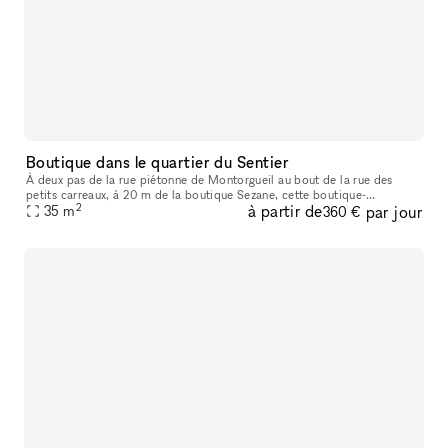
Boutique dans le quartier du Sentier
À deux pas de la rue piétonne de Montorgueil au bout de la rue des
petits carreaux, à 20 m de la boutique Sezane, cette boutique-
2
à partir de
par jour
showroom est idéalement situé entre les grand boulevards et châtelet
35
m
360 €