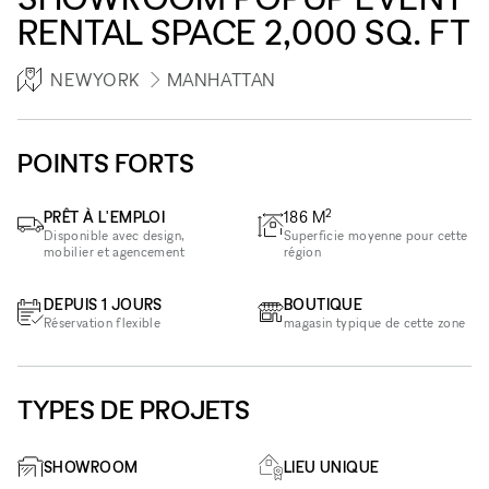
RENTAL SPACE 2,000 SQ. FT
NEWYORK
MANHATTAN
POINTS FORTS
2
PRÊT À L'EMPLOI
186
M
Disponible avec design,
Superficie moyenne pour cette
mobilier et agencement
région
DEPUIS 1 JOURS
BOUTIQUE
Réservation flexible
magasin typique de cette zone
TYPES DE PROJETS
SHOWROOM
LIEU UNIQUE