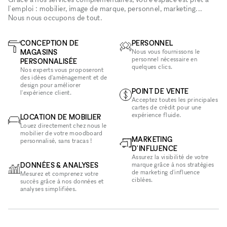
l'emploi : mobilier, image de marque, personnel, marketing...
Nous nous occupons de tout.
CONCEPTION DE
PERSONNEL
MAGASINS
Nous vous fournissons le
personnel nécessaire en
PERSONNALISÉE
quelques clics.
Nos experts vous proposeront
des idées d'aménagement et de
design pour améliorer
POINT DE VENTE
l'expérience client.
Acceptez toutes les principales
cartes de crédit pour une
expérience fluide.
LOCATION DE MOBILIER
Louez directement chez nous le
mobilier de votre moodboard
MARKETING
personnalisé, sans tracas !
D'INFLUENCE
Assurez la visibilité de votre
DONNÉES & ANALYSES
marque grâce à nos stratégies
de marketing d'influence
Mesurez et comprenez votre
ciblées.
succès grâce à nos données et
analyses simplifiées.