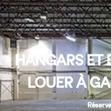
HANGARS ET 
LOUER À GA
Réserve