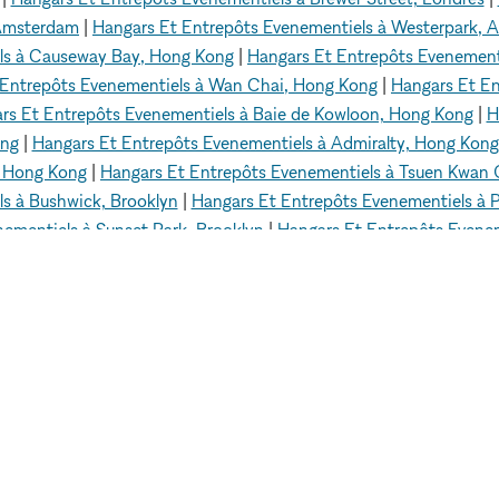
 Amsterdam
|
Hangars Et Entrepôts Evenementiels à Westerpark,
ls à Causeway Bay, Hong Kong
|
Hangars Et Entrepôts Evenement
 Entrepôts Evenementiels à Wan Chai, Hong Kong
|
Hangars Et E
rs Et Entrepôts Evenementiels à Baie de Kowloon, Hong Kong
|
H
ong
|
Hangars Et Entrepôts Evenementiels à Admiralty, Hong Kong
, Hong Kong
|
Hangars Et Entrepôts Evenementiels à Tsuen Kwan
s à Bushwick, Brooklyn
|
Hangars Et Entrepôts Evenementiels à P
ementiels à Sunset Park, Brooklyn
|
Hangars Et Entrepôts Evenem
s Evenementiels à Williamsburg, Brooklyn
|
Hangars Et Entrepôts
 Evenementiels à Clinton Hill, Brooklyn
|
Hangars Et Entrepôts E
 Evenementiels à Raffles Place, Singapour
|
Hangars Et Entrepôts
rs Et Entrepôts Evenementiels à Geylang, Singapour
|
Hangars E
s à Hôtel de Ville (City Hall), Singapour
|
Hangars Et Entrepôts 
s Et Entrepôts Evenementiels
Hangars Et Entrepôts Eveneme