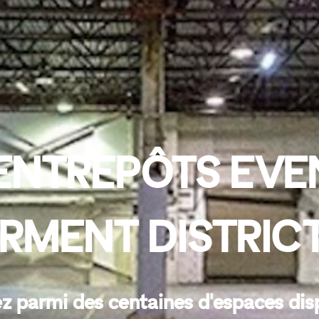
ENTREPÔTS EVE
RMENT DISTRIC
z parmi des centaines d'espaces dis