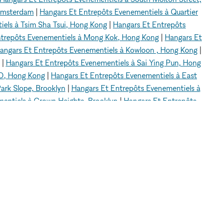
 Amsterdam
|
Hangars Et Entrepôts Evenementiels à Quartier
iels à Tsim Sha Tsui, Hong Kong
|
Hangars Et Entrepôts
ntrepôts Evenementiels à Mong Kok, Hong Kong
|
Hangars Et
angars Et Entrepôts Evenementiels à Kowloon , Hong Kong
|
|
Hangars Et Entrepôts Evenementiels à Sai Ying Pun, Hong
 O, Hong Kong
|
Hangars Et Entrepôts Evenementiels à East
ark Slope, Brooklyn
|
Hangars Et Entrepôts Evenementiels à
entiels à Crown Heights, Brooklyn
|
Hangars Et Entrepôts
 Evenementiels à Red Hook, Brooklyn
|
Hangars Et Entrepôts
venementiels à Orchard, Singapour
|
Hangars Et Entrepôts
 Evenementiels à Tanjong Pagar, Singapour
|
Hangars Et
t Entrepôts Evenementiels à Bugis, Singapour
|
Hangars Et
Evenementiels à Dubai
ntiels à Garment District, New York