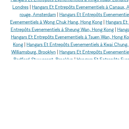
Londres
|
Hangars Et Entrepôts Evenementiels à Canaux,
rouge, Amsterdam
|
Hangars Et Entrepôts Evenementie
Evenementiels à Wong Chuk Hang, Hong Kong
|
Hangars Et
Entrepôts Evenementiels à Sheung Wan, Hong Kong
|
Hanga
Hangars Et Entrepôts Evenementiels à Tsuen Wan, Hong K
Kong
|
Hangars Et Entrepôts Evenementiels à Kwai Chung
Williamsburg, Brooklyn
|
Hangars Et Entrepôts Evenementiel
Bedford-Stuyvesant, Brooklyn
|
Hangars Et Entrepôts Even
Evenementiels à Greenpoint, Brooklyn
|
Hangars Et Entrepôt
Evenementiels à Gowanus, Brooklyn
|
Hangars Et Entrepôts
Evenementiels à CBD, Singapour
|
Hangars Et Entrepôts
Entrepôts Evenementiels à Bukit Merah, Singapour
|
Hanga
Entrepôts Evenementiel
xNomad
Espaces événementiels à louer
Hangar