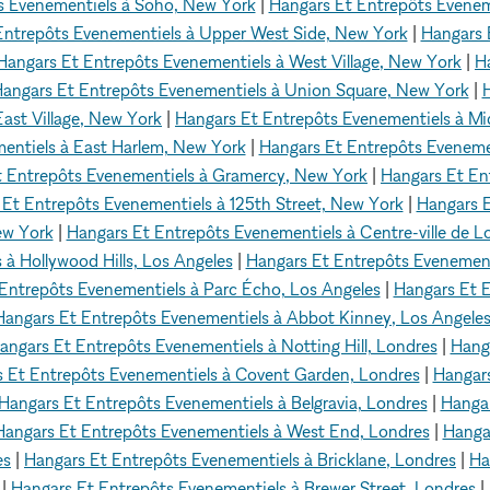
s Evenementiels à Soho, New York
|
Hangars Et Entrepôts Evenem
Entrepôts Evenementiels à Upper West Side, New York
|
Hangars 
Hangars Et Entrepôts Evenementiels à West Village, New York
|
H
angars Et Entrepôts Evenementiels à Union Square, New York
|
H
ast Village, New York
|
Hangars Et Entrepôts Evenementiels à M
entiels à East Harlem, New York
|
Hangars Et Entrepôts Evenement
t Entrepôts Evenementiels à Gramercy, New York
|
Hangars Et En
Et Entrepôts Evenementiels à 125th Street, New York
|
Hangars E
ew York
|
Hangars Et Entrepôts Evenementiels à Centre-ville de L
à Hollywood Hills, Los Angeles
|
Hangars Et Entrepôts Evenement
Entrepôts Evenementiels à Parc Écho, Los Angeles
|
Hangars Et E
Hangars Et Entrepôts Evenementiels à Abbot Kinney, Los Angele
angars Et Entrepôts Evenementiels à Notting Hill, Londres
|
Hanga
 Et Entrepôts Evenementiels à Covent Garden, Londres
|
Hangars
Hangars Et Entrepôts Evenementiels à Belgravia, Londres
|
Hangar
Hangars Et Entrepôts Evenementiels à West End, Londres
|
Hanga
es
|
Hangars Et Entrepôts Evenementiels à Bricklane, Londres
|
Ha
|
Hangars Et Entrepôts Evenementiels à Brewer Street, Londres
|