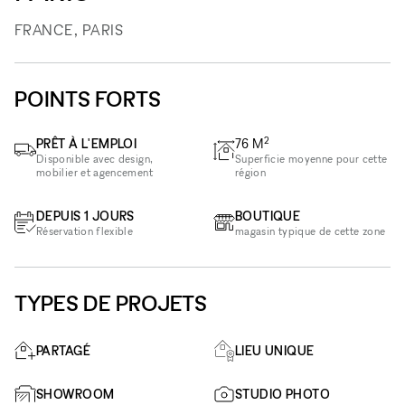
FRANCE, PARIS
POINTS FORTS
2
PRÊT À L'EMPLOI
76
M
Disponible avec design,
Superficie moyenne pour cette
mobilier et agencement
région
DEPUIS 1 JOURS
BOUTIQUE
Réservation flexible
magasin typique de cette zone
TYPES DE PROJETS
PARTAGÉ
LIEU UNIQUE
SHOWROOM
STUDIO PHOTO