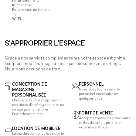
Porte-vêtements
Kitchenette
Équipement de bureau
TV
Wi‑Fi
S'APPROPRIER L'ESPACE
Grâce à nos services complémentaires, votre espace est prêt à
l'emploi : mobilier, image de marque, personnel, marketing...
Nous nous occupons de tout.
CONCEPTION DE
PERSONNEL
MAGASINS
Nous vous fournissons le
personnel nécessaire en
PERSONNALISÉE
quelques clics.
Nos experts vous proposeront
des idées d'aménagement et de
design pour améliorer
POINT DE VENTE
l'expérience client.
Acceptez toutes les principales
cartes de crédit pour une
expérience fluide.
LOCATION DE MOBILIER
Louez directement chez nous le