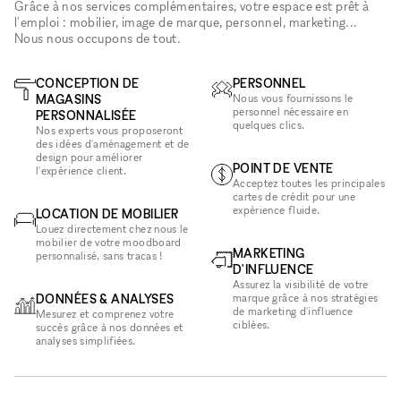
Grâce à nos services complémentaires, votre espace est prêt à
l'emploi : mobilier, image de marque, personnel, marketing...
Nous nous occupons de tout.
CONCEPTION DE
PERSONNEL
MAGASINS
Nous vous fournissons le
personnel nécessaire en
PERSONNALISÉE
quelques clics.
Nos experts vous proposeront
des idées d'aménagement et de
design pour améliorer
POINT DE VENTE
l'expérience client.
Acceptez toutes les principales
cartes de crédit pour une
expérience fluide.
LOCATION DE MOBILIER
Louez directement chez nous le
mobilier de votre moodboard
MARKETING
personnalisé, sans tracas !
D'INFLUENCE
Assurez la visibilité de votre
DONNÉES & ANALYSES
marque grâce à nos stratégies
de marketing d'influence
Mesurez et comprenez votre
ciblées.
succès grâce à nos données et
analyses simplifiées.