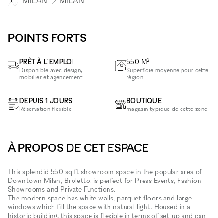
MILAN
MILAN
POINTS FORTS
2
PRÊT À L'EMPLOI
550
M
Disponible avec design,
Superficie moyenne pour cette
mobilier et agencement
région
DEPUIS 1 JOURS
BOUTIQUE
Réservation flexible
magasin typique de cette zone
À PROPOS DE CET ESPACE
This splendid 550 sq ft showroom space in the popular area of
Downtown Milan, Broletto, is perfect for Press Events, Fashion
Showrooms and Private Functions.
The modern space has white walls, parquet floors and large
windows which fill the space with natural light. Housed in a
historic building, this space is flexible in terms of set-up and can