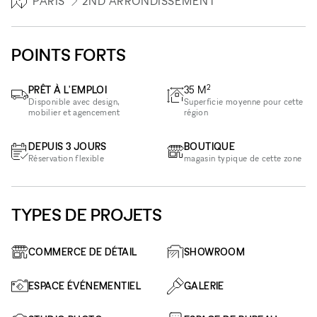
PARIS
2ND ARRONDISSEMENT
POINTS FORTS
2
PRÊT À L'EMPLOI
35
M
Disponible avec design,
Superficie moyenne pour cette
mobilier et agencement
région
DEPUIS 3 JOURS
BOUTIQUE
Réservation flexible
magasin typique de cette zone
TYPES DE PROJETS
COMMERCE DE DÉTAIL
SHOWROOM
ESPACE ÉVÉNEMENTIEL
GALERIE