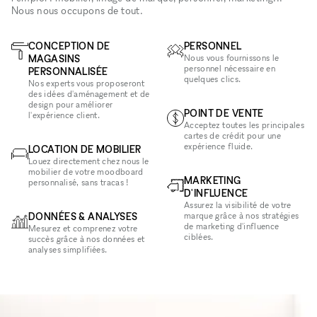
Nous nous occupons de tout.
CONCEPTION DE
PERSONNEL
MAGASINS
Nous vous fournissons le
personnel nécessaire en
PERSONNALISÉE
quelques clics.
Nos experts vous proposeront
des idées d'aménagement et de
design pour améliorer
POINT DE VENTE
l'expérience client.
Acceptez toutes les principales
cartes de crédit pour une
expérience fluide.
LOCATION DE MOBILIER
Louez directement chez nous le
mobilier de votre moodboard
MARKETING
personnalisé, sans tracas !
D'INFLUENCE
Assurez la visibilité de votre
DONNÉES & ANALYSES
marque grâce à nos stratégies
de marketing d'influence
Mesurez et comprenez votre
ciblées.
succès grâce à nos données et
analyses simplifiées.