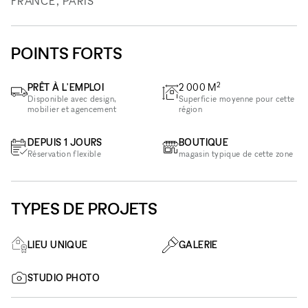
FRANCE, PARIS
POINTS FORTS
2
PRÊT À L'EMPLOI
2 000
M
Disponible avec design,
Superficie moyenne pour cette
mobilier et agencement
région
DEPUIS 1 JOURS
BOUTIQUE
Réservation flexible
magasin typique de cette zone
TYPES DE PROJETS
LIEU UNIQUE
GALERIE
STUDIO PHOTO