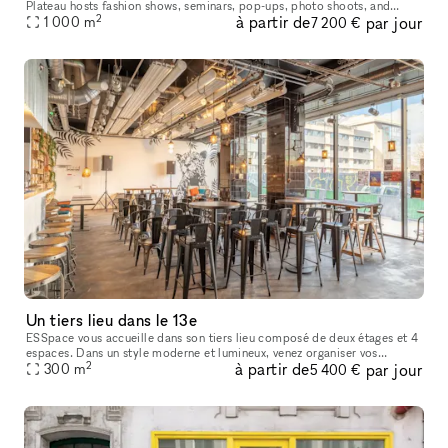
Plateau hosts fashion shows, seminars, pop-ups, photo shoots, and
2
à partir de
par jour
various kind of events in a unique and minimalist 1,000 m² spa
1 000
m
7 200 €
Un tiers lieu dans le 13e
ESSpace vous accueille dans son tiers lieu composé de deux étages et 4
espaces. Dans un style moderne et lumineux, venez organiser vos
2
à partir de
par jour
séminaires, réunions, soirées d'entreprises, afterwork ou bien
300
m
5 400 €