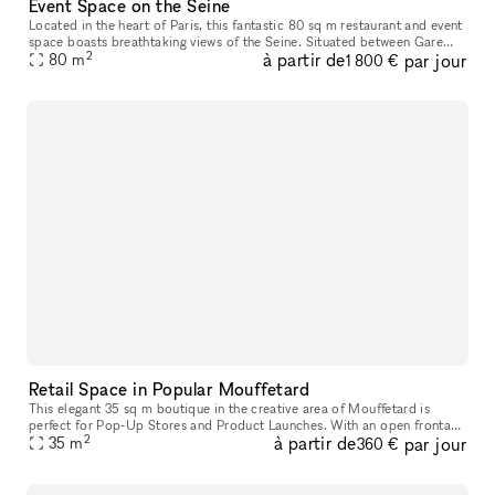
Event Space on the Seine
Located in the heart of Paris, this fantastic 80 sq m restaurant and event
space boasts breathtaking views of the Seine. Situated between Gare
2
à partir de
par jour
d'Austerlitz and Gare de Lyon, this space is ideal for p
80
m
1 800 €
Retail Space in Popular Mouffetard
This elegant 35 sq m boutique in the creative area of Mouffetard is
perfect for Pop-Up Stores and Product Launches. With an open frontage
2
à partir de
par jour
and inviting display windows, this shop offers good visibili
35
m
360 €