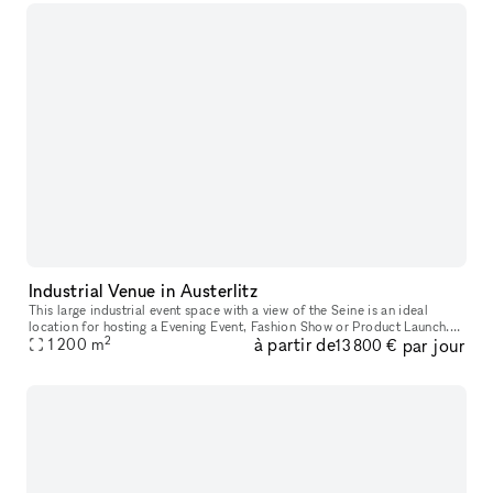
Industrial Venue in Austerlitz
This large industrial event space with a view of the Seine is an ideal
location for hosting a Evening Event, Fashion Show or Product Launch.
2
à partir de
par jour
This extensive space has an authentic feel with large rol
1 200
m
13 800 €