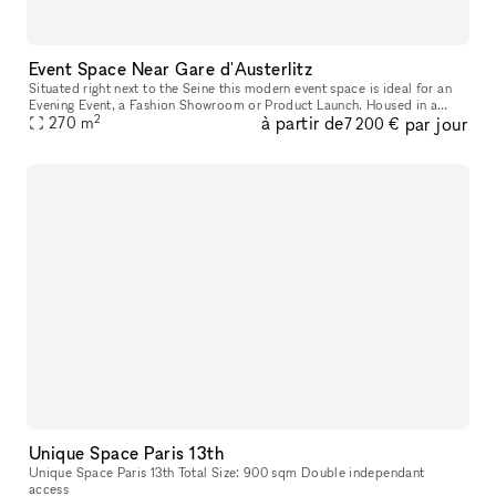
Event Space Near Gare d'Austerlitz
Situated right next to the Seine this modern event space is ideal for an
Evening Event, a Fashion Showroom or Product Launch. Housed in a
2
à partir de
par jour
contemporary building, this space is stylish and modern. Th
270
m
7 200 €
Unique Space Paris 13th
Unique Space Paris 13th Total Size: 900 sqm Double independant
access