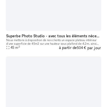
Superbe Photo Studio - avec tous les éléments nécessaires à la bonne réalisation de vos projets.
Nous mettons à disposition de nos clients un espace plateau intérieur
d'une superficie de 45m2 sur une hauteur sous plafond de 4,2m, ainsi
2
à partir de
par jour
qu'un plateau extérieur d'une superficie de 75m2 à ciel ouve
45
m
504 €