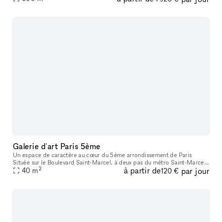
Galerie d'art Paris 5ème
Un espace de caractère au cœur du 5ème arrondissement de Paris
Située sur le Boulevard Saint-Marcel, à deux pas du métro Saint-Marcel
2
à partir de
par jour
et à proximité immédiate de la Gare d'Austerlitz, la galerie Kur
40
m
120 €