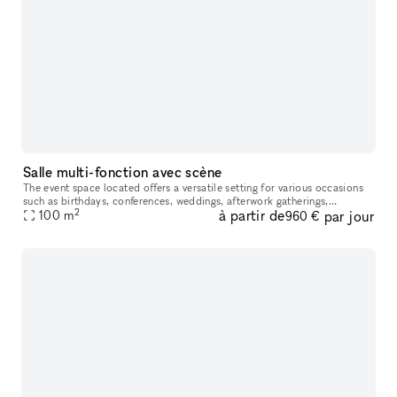
Salle multi-fonction avec scène
The event space located offers a versatile setting for various occasions
such as birthdays, conferences, weddings, afterwork gatherings,
2
à partir de
par jour
performances, auditions, and exhibitions. Spanning 100m2, the
100
m
960 €