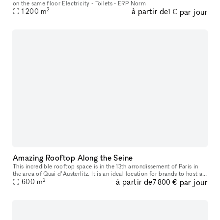
on the same floor Electricity - Toilets - ERP Norm
2
à partir de
par jour
1 200
m
1 €
Amazing Rooftop Along the Seine
This incredible rooftop space is in the 13th arrondissement of Paris in
the area of Quai d’Austerlitz. It is an ideal location for brands to host a
2
à partir de
par jour
Fashion Show, Late Night Event (after 10pm), Corpor
600
m
7 800 €