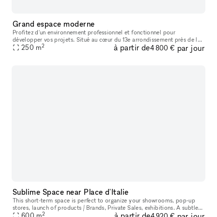
Grand espace moderne
Profitez d'un environnement professionnel et fonctionnel pour
développer vos projets. Situé au cœur du 13e arrondissement près de la
2
à partir de
par jour
Bibliothèque François Mitterrand. Ce grand espace industriel lumin
250
m
4 800 €
Sublime Space near Place d'Italie
This short-term space is perfect to organize your showrooms, pop-up
stores, launch of products / Brands, Private Sales, exhibitions. A subtle
2
à partir de
par jour
caramel floor, white walls or stone, columns, very nice
600
m
4 920 €