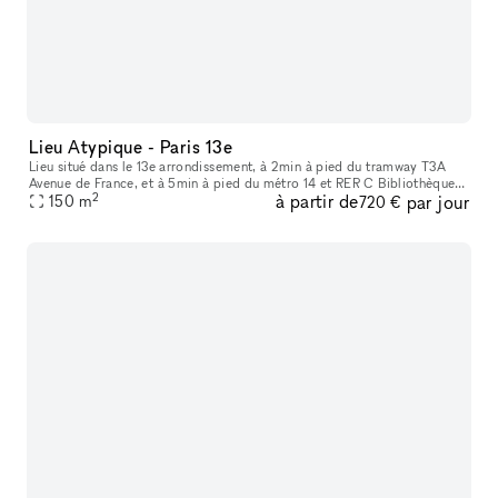
Lieu Atypique - Paris 13e
Lieu situé dans le 13e arrondissement, à 2min à pied du tramway T3A
Avenue de France, et à 5min à pied du métro 14 et RER C Bibliothèque
2
à partir de
par jour
François Mitterrand. Ce nouveau lieu du Quartier de la gare re
150
m
720 €