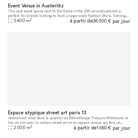
Event Venue in Austerlitz
This vast event space next to the Seine in the 13th arrondissement is
perfect for brands looking to host a large-scale Fashion Show, Evening
2
à partir de
par jour
3 400
m
Event, or Product Launch. With an open format and a view
36 000 €
Espace atypique street art paris 13
idéalement situé dans le quartier de Bibliothèque François Mitterand ce
lieu en lien avec la culture street art et un espace unique qui fera un
2
à partir de
par jour
décor idéal pour vos tournages et événements
2 000
m
1 560 €