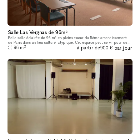
Salle Las Vergnas de 96m²
Belle salle éclairée de 96 m² en pleins coeur du 5ème arrondissement
de Paris dans un lieu culturel atypique. Cet espace peut servir pour des
2
à partir de
par jour
réunions, séminaires, shooting, tournage etc
96
m
900 €