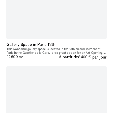
Gallery Space in Paris 13th
This wonderful gallery space is located in the 13th arrondissement of
Paris in the Quartier de la Gare. It is a great option for an Art Opening,
2
à partir de
par jour
600
m
Private Sale or Product Launch. This gallery has a m
8 400 €