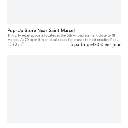
Pop-Up Store Near Saint Marcel
This arty retail space is located in the 5th Arrondissement close to St
Marcel. At 70 sq m it is an ideal space for brands to host creative Pop-
2
à partir de
par jour
70
m
Up Stores and Art Events. The space has a unique feel
480 €