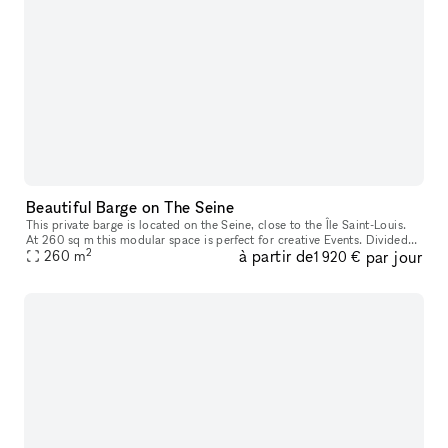
Beautiful Barge on The Seine
This private barge is located on the Seine, close to the Île Saint-Louis.
At 260 sq m this modular space is perfect for creative Events. Divided
2
à partir de
par jour
over three rooms with one 140 sq m space at ground le
260
m
1 920 €