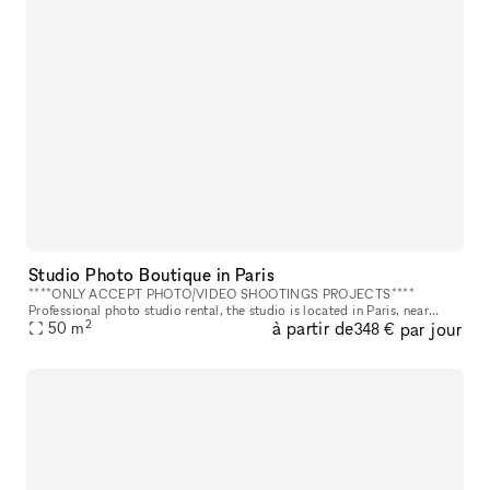
Studio Photo Boutique in Paris
****ONLY ACCEPT PHOTO/VIDEO SHOOTINGS PROJECTS****
Professional photo studio rental, the studio is located in Paris, near
2
à partir de
par jour
Place d'Italie. It is accessible directly from the street in a beautiful Par
50
m
348 €