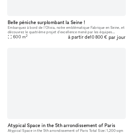
Belle péniche surplombant la Seine !
Embarquez à bord de l'Olivia, notre emblématique Fabrique en Seine, et
découvrez le quatrième projet d'excellence mené par les équipes
2
à partir de
par jour
aguerries de la Fabrique événementielle. Notre savoir-faire et n
600
m
10 800 €
Atypical Space in the 5th arrondissement of Paris
Atypical Space in the 5th arrondissement of Paris Total Size: 1,200 sqm