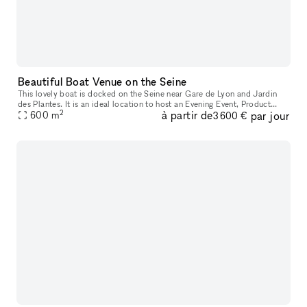
Beautiful Boat Venue on the Seine
This lovely boat is docked on the Seine near Gare de Lyon and Jardin
des Plantes. It is an ideal location to host an Evening Event, Product
2
à partir de
par jour
600
m
Launch, or Private Sale. The boat is comprised of three ar
3 600 €