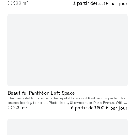
2
à partir de
par jour
900
m
1 333 €
Beautiful Panthéon Loft Space
This beautiful loft space in the reputable area of Panthéon is perfect for
brands looking to host a Photoshoot, Showroom or Press Events. With a
2
à partir de
par jour
artistic ambiance, this showroom offers a cozy atmosp
230
m
3 600 €