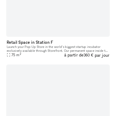
Retail Space in Station F
Launch your Pop-Up Store in the world’s biggest startup incubator
exclusively available through Storefront. Our permanent space inside the
2
à partir de
par jour
34,000 M2 Station F opening July 2017 gives brands an outsta
75
m
360 €