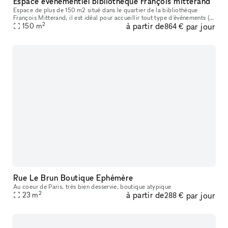
Espace événementiel bibliothèque François mitterand
Espace de plus de 150 m2 situé dans le quartier de la bibliothèque
François Mitterand, il est idéal pour accueillir tout type d'évènements (
2
à partir de
par jour
150
m
ateliers, conférences, concert, réunion, spectacle ...).
864 €
Rue Le Brun Boutique Ephémère
Au coeur de Paris, très bien desservie, boutique atypique
2
à partir de
par jour
23
m
288 €