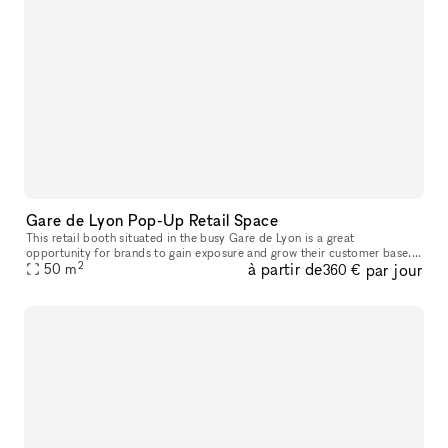
Gare de Lyon Pop-Up Retail Space
This retail booth situated in the busy Gare de Lyon is a great
opportunity for brands to gain exposure and grow their customer base.
2
à partir de
par jour
With multiple retail booths available, it's a perfect location to
50
m
360 €