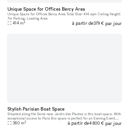
Unique Space for Offices Bercy Area
Unique Space for Offices Bercy Area Total SIze: 414 sqm Ceiling Height:
7m Parking, Loading Area
2
à partir de
par jour
414
m
379 €
Stylish Parisian Boat Space
Situated along the Seine near Jardin des Plantes is this boat space. With
exceptional access to Paris this space is perfect for an Evening Event,
2
à partir de
par jour
360
m
Food Event or Product Launch. Renting this space gi
4 800 €