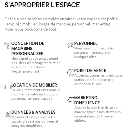
S'APPROPRIER L'ESPACE
Grâce à nos services complémentaires, votre espace est prêt à
l'emploi : mobilier, image de marque, personnel, marketing...
Nous nous occupons de tout.
CONCEPTION DE
PERSONNEL
MAGASINS
Nous vous fournissons le
personnel nécessaire en
PERSONNALISÉE
quelques clics.
Nos experts vous proposeront
des idées d'aménagement et de
design pour améliorer
POINT DE VENTE
l'expérience client.
Acceptez toutes les principales
cartes de crédit pour une
expérience fluide.
LOCATION DE MOBILIER
Louez directement chez nous le
mobilier de votre moodboard
MARKETING
personnalisé, sans tracas !
D'INFLUENCE
Assurez la visibilité de votre
DONNÉES & ANALYSES
marque grâce à nos stratégies
de marketing d'influence
Mesurez et comprenez votre
ciblées.
succès grâce à nos données et
analyses simplifiées.