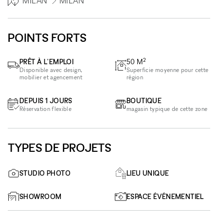
MILAN
MILAN
POINTS FORTS
2
PRÊT À L'EMPLOI
50
M
Disponible avec design,
Superficie moyenne pour cette
mobilier et agencement
région
DEPUIS 1 JOURS
BOUTIQUE
Réservation flexible
magasin typique de cette zone
TYPES DE PROJETS
STUDIO PHOTO
LIEU UNIQUE
SHOWROOM
ESPACE ÉVÉNEMENTIEL