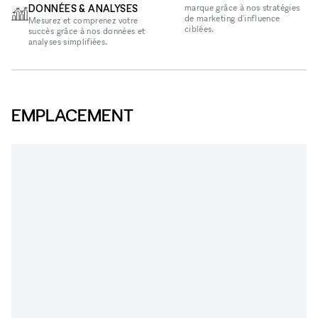
DONNÉES & ANALYSES
marque grâce à nos stratégies
de marketing d'influence
Mesurez et comprenez votre
ciblées.
succès grâce à nos données et
analyses simplifiées.
EMPLACEMENT