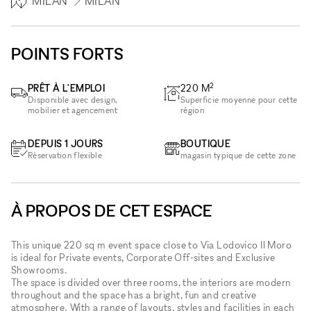
MILAN
MILAN
POINTS FORTS
2
PRÊT À L'EMPLOI
220
M
Disponible avec design,
Superficie moyenne pour cette
mobilier et agencement
région
DEPUIS 1 JOURS
BOUTIQUE
Réservation flexible
magasin typique de cette zone
À PROPOS DE CET ESPACE
This unique 220 sq m event space close to Via Lodovico Il Moro
is ideal for Private events, Corporate Off-sites and Exclusive
Showrooms.
The space is divided over three rooms, the interiors are modern
throughout and the space has a bright, fun and creative
atmosphere. With a range of layouts, styles and facilities in each