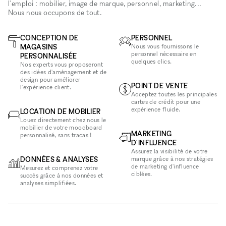
l'emploi : mobilier, image de marque, personnel, marketing...
Nous nous occupons de tout.
CONCEPTION DE
PERSONNEL
MAGASINS
Nous vous fournissons le
personnel nécessaire en
PERSONNALISÉE
quelques clics.
Nos experts vous proposeront
des idées d'aménagement et de
design pour améliorer
POINT DE VENTE
l'expérience client.
Acceptez toutes les principales
cartes de crédit pour une
expérience fluide.
LOCATION DE MOBILIER
Louez directement chez nous le
mobilier de votre moodboard
MARKETING
personnalisé, sans tracas !
D'INFLUENCE
Assurez la visibilité de votre
DONNÉES & ANALYSES
marque grâce à nos stratégies
de marketing d'influence
Mesurez et comprenez votre
ciblées.
succès grâce à nos données et
analyses simplifiées.