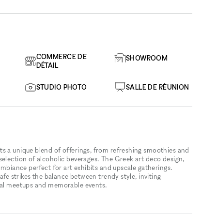
COMMERCE DE
SHOWROOM
DÉTAIL
STUDIO PHOTO
SALLE DE RÉUNION
s a unique blend of offerings, from refreshing smoothies and
selection of alcoholic beverages. The Greek art deco design,
ambiance perfect for art exhibits and upscale gatherings.
cafe strikes the balance between trendy style, inviting
sual meetups and memorable events.