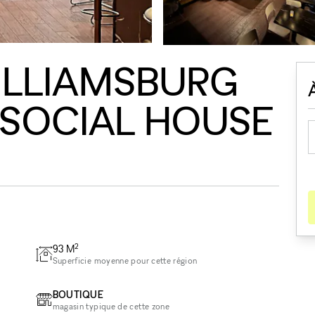
ILLIAMSBURG
 SOCIAL HOUSE
2
93
M
Superficie moyenne pour cette région
BOUTIQUE
magasin typique de cette zone