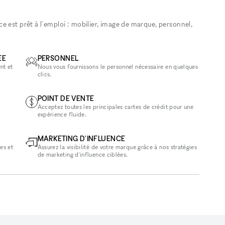
 est prêt à l'emploi : mobilier, image de marque, personnel,
ÉE
PERSONNEL
nt et
Nous vous fournissons le personnel nécessaire en quelques
clics.
POINT DE VENTE
Acceptez toutes les principales cartes de crédit pour une
expérience fluide.
MARKETING D'INFLUENCE
es et
Assurez la visibilité de votre marque grâce à nos stratégies
de marketing d'influence ciblées.