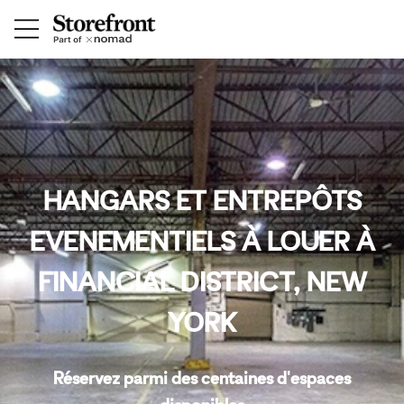
HANGARS ET ENTREPÔTS
EVENEMENTIELS À LOUER À
FINANCIAL DISTRICT, NEW
YORK
Réservez parmi des centaines d'espaces