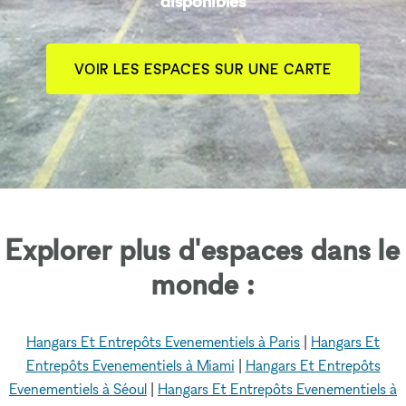
disponibles
VOIR LES ESPACES SUR UNE CARTE
Explorer plus d'espaces dans le
monde :
Hangars Et Entrepôts Evenementiels à Paris
|
Hangars Et
Entrepôts Evenementiels à Miami
|
Hangars Et Entrepôts
Evenementiels à Séoul
|
Hangars Et Entrepôts Evenementiels à