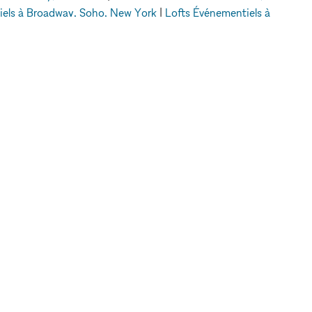
iels à Broadway, Soho, New York
|
Lofts Événementiels à
nementiels à Dubai
York
A PROPOS DE
JURIDIQUE
A propos de nous
Politique de
Blog
confidentialité
Contactez nous
Conditions
FAQ
d'utilisation
Pour les marques
Politique en matière