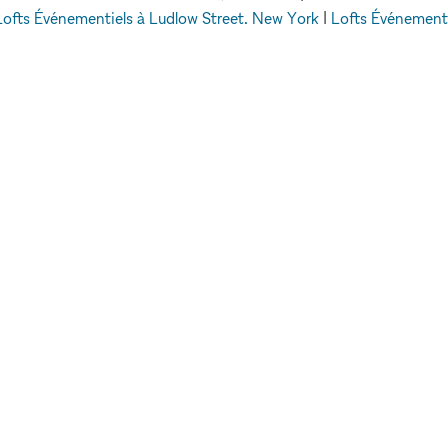
Lofts Événementiels à Ludlow Street, New York
|
Lofts Événement
Londres
|
Lofts Événementiels à Allen Street, New York
|
Lofts Évé
Événementiels
Lofts Événementiels à Financial District, New 
EXPLORER LES
ESPACES
LEUR
Paris
E
Berlin
Stockholm