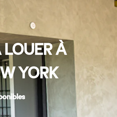
 LOUER À
EW YORK
ponibles