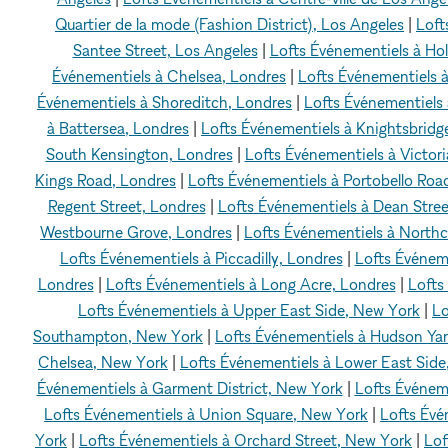
Quartier de la mode (Fashion District), Los Angeles
|
Loft
Santee Street, Los Angeles
|
Lofts Événementiels à Ho
Événementiels à Chelsea, Londres
|
Lofts Événementiels à
Événementiels à Shoreditch, Londres
|
Lofts Événementiels 
à Battersea, Londres
|
Lofts Événementiels à Knightsbridg
South Kensington, Londres
|
Lofts Événementiels à Victori
Kings Road, Londres
|
Lofts Événementiels à Portobello Roa
Regent Street, Londres
|
Lofts Événementiels à Dean Stree
Westbourne Grove, Londres
|
Lofts Événementiels à North
Lofts Événementiels à Piccadilly, Londres
|
Lofts Événeme
Londres
|
Lofts Événementiels à Long Acre, Londres
|
Lofts
Lofts Événementiels à Upper East Side, New York
|
Lo
Southampton, New York
|
Lofts Événementiels à Hudson Ya
Chelsea, New York
|
Lofts Événementiels à Lower East Sid
Événementiels à Garment District, New York
|
Lofts Événem
Lofts Événementiels à Union Square, New York
|
Lofts Évé
York
|
Lofts Événementiels à Orchard Street, New York
|
Lof