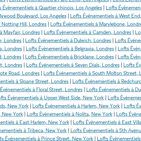
s Événementiels à Quartier chinois, Los Angeles
|
Lofts Événement
llywood Boulevard, Los Angeles
|
Lofts Événementiels à West End
 Notting Hill, Londres
|
Lofts Événementiels à Marylebone, Londr
à Mayfair, Londres
|
Lofts Événementiels à Camden, Londres
|
Lo
e, Londres
|
Lofts Événementiels à Dulwich, Londres
|
Lofts Événe
a, Londres
|
Lofts Événementiels à Belgravia, Londres
|
Lofts Évén
d, Londres
|
Lofts Événementiels à Bricklane, Londres
|
Lofts Évén
t, Londres
|
Lofts Événementiels à Seven Dials, Londres
|
Lofts Év
cote Road, Londres
|
Lofts Événementiels à South Molton Street, 
ntiels à Sloane Street, Londres
|
Lofts Événementiels à Redchurc
 Événementiels à Floral Street, Londres
|
Lofts Événementiels à Du
fts Événementiels à Upper West Side, New York
|
Lofts Événemen
rds, New York
|
Lofts Événementiels à Harlem, New York
|
Lofts É
e, New York
|
Lofts Événementiels à Nolita, New York
|
Lofts Évén
entiels à East Harlem, New York
|
Lofts Événementiels à East Vil
nementiels à Tribeca, New York
|
Lofts Événementiels à 5th Aven
ts Événementiels à Prince Street, New York
|
Lofts Événementiels