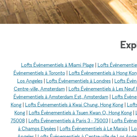
Exp
Lofts Événementiels à Miami Plage
|
Lofts Événementie
Événementiels à Toronto
|
Lofts Événementiels à Hong Ko
Los Angeles
|
Lofts Événementiels à Londres
|
Lofts Évén
Centre-ville, Amsterdam
|
Lofts Événementiels à Les Neuf
Événementiels à Amsterdam Est, Amsterdam
|
Lofts Évén
Kong
|
Lofts Événementiels à Kwai Chung, Hong Kong
|
Loft
Kong
|
Lofts Événementiels à Tsuen Kwan O, Hong Kong
|
75008
|
Lofts Événementiels à Paris 3 - 75003
|
Lofts Événem
à Champs Elysées
|
Lofts Événementiels à Le Marais
|
Lo
Angeles
|
Lofts Événementiels à Centre-ville de Los Ange