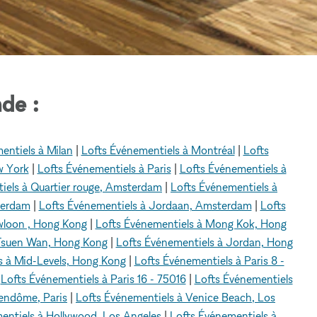
de :
entiels à Milan
|
Lofts Événementiels à Montréal
|
Lofts
w York
|
Lofts Événementiels à Paris
|
Lofts Événementiels à
iels à Quartier rouge, Amsterdam
|
Lofts Événementiels à
terdam
|
Lofts Événementiels à Jordaan, Amsterdam
|
Lofts
wloon , Hong Kong
|
Lofts Événementiels à Mong Kok, Hong
 Tsuen Wan, Hong Kong
|
Lofts Événementiels à Jordan, Hong
s à Mid-Levels, Hong Kong
|
Lofts Événementiels à Paris 8 -
|
Lofts Événementiels à Paris 16 - 75016
|
Lofts Événementiels
Vendôme, Paris
|
Lofts Événementiels à Venice Beach, Los
entiels à Hollywood, Los Angeles
|
Lofts Événementiels à