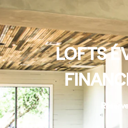
LOFTS É
FINANC
Réserve