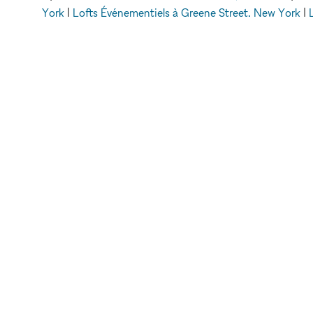
York
|
Lofts Événementiels à Greene Street, New York
|
Elizabeth Street, 
xNomad
Espaces événementiels à louer
Lofts 
METTRE EN VA
VOTRE MARQU