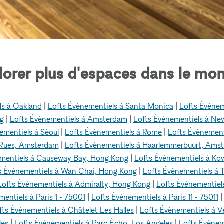
lorer plus d'espaces dans le mon
ls à Oakland
|
Lofts Événementiels à Santa Monica
|
Lofts Événem
ng
|
Lofts Événementiels à Amsterdam
|
Lofts Événementiels à Ne
ementiels à Séoul
|
Lofts Événementiels à Rome
|
Lofts Événement
 Rues, Amsterdam
|
Lofts Événementiels à Haarlemmerbuurt, Ams
ementiels à Causeway Bay, Hong Kong
|
Lofts Événementiels à Ko
s Événementiels à Wan Chai, Hong Kong
|
Lofts Événementiels à
Lofts Événementiels à Admiralty, Hong Kong
|
Lofts Événementiel
entiels à Paris 1 - 75001
|
Lofts Événementiels à Paris 11 - 75011
fts Événementiels à Châtelet Les Halles
|
Lofts Événementiels à 
les
|
Lofts Événementiels à Parc Écho, Los Angeles
|
Lofts Événem