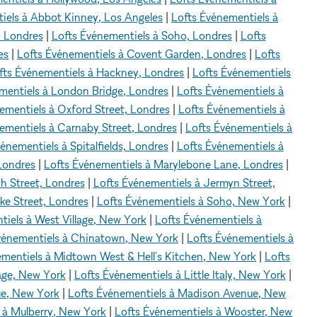
iels à Abbot Kinney, Los Angeles
|
Lofts Événementiels à
, Londres
|
Lofts Événementiels à Soho, Londres
|
Lofts
es
|
Lofts Événementiels à Covent Garden, Londres
|
Lofts
fts Événementiels à Hackney, Londres
|
Lofts Événementiels
mentiels à London Bridge, Londres
|
Lofts Événementiels à
ementiels à Oxford Street, Londres
|
Lofts Événementiels à
ementiels à Carnaby Street, Londres
|
Lofts Événementiels à
énementiels à Spitalfields, Londres
|
Lofts Événementiels à
Londres
|
Lofts Événementiels à Marylebone Lane, Londres
|
h Street, Londres
|
Lofts Événementiels à Jermyn Street,
ke Street, Londres
|
Lofts Événementiels à Soho, New York
|
tiels à West Village, New York
|
Lofts Événementiels à
vénementiels à Chinatown, New York
|
Lofts Événementiels à
ementiels à Midtown West & Hell's Kitchen, New York
|
Lofts
lage, New York
|
Lofts Événementiels à Little Italy, New York
|
ue, New York
|
Lofts Événementiels à Madison Avenue, New
 à Mulberry, New York
|
Lofts Événementiels à Wooster, New