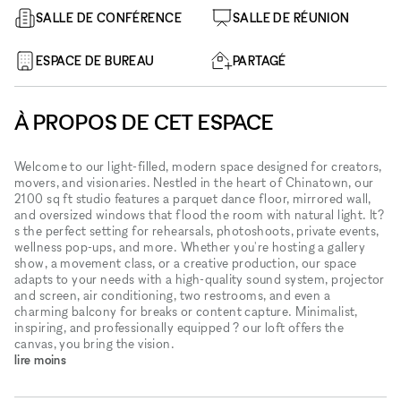
SALLE DE CONFÉRENCE
SALLE DE RÉUNION
ESPACE DE BUREAU
PARTAGÉ
À PROPOS DE CET ESPACE
Welcome to our light-filled, modern space designed for creators,
movers, and visionaries. Nestled in the heart of Chinatown, our
2100 sq ft studio features a parquet dance floor, mirrored wall,
and oversized windows that flood the room with natural light. It?
s the perfect setting for rehearsals, photoshoots, private events,
wellness pop-ups, and more. Whether you're hosting a gallery
show, a movement class, or a creative production, our space
adapts to your needs with a high-quality sound system, projector
and screen, air conditioning, two restrooms, and even a
charming balcony for breaks or content capture. Minimalist,
inspiring, and professionally equipped ? our loft offers the
canvas, you bring the vision.
lire moins