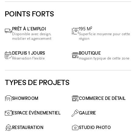
POINTS FORTS
2
PRÊT À L'EMPLOI
195
M
Disponible avec design,
Superficie moyenne pour cette
mobilier et agencement
région
DEPUIS 1 JOURS
BOUTIQUE
Réservation flexible
magasin typique de cette zone
TYPES DE PROJETS
SHOWROOM
COMMERCE DE DÉTAIL
ESPACE ÉVÉNEMENTIEL
GALERIE
RESTAURATION
STUDIO PHOTO