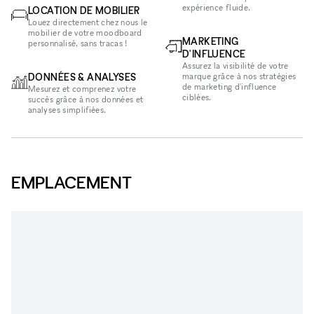
expérience fluide.
LOCATION DE MOBILIER
Louez directement chez nous le
mobilier de votre moodboard
MARKETING
personnalisé, sans tracas !
D'INFLUENCE
Assurez la visibilité de votre
DONNÉES & ANALYSES
marque grâce à nos stratégies
de marketing d'influence
Mesurez et comprenez votre
ciblées.
succès grâce à nos données et
analyses simplifiées.
EMPLACEMENT